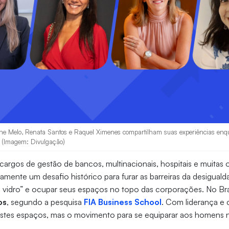
e Melo, Renata Santos e Raquel Ximenes compartilham suas experiências enqu
o (Imagem: Divulgação)
 cargos de gestão de bancos, multinacionais, hospitais e muitas o
ente um desafio histórico para furar as barreiras da desigual
 vidro” e ocupar seus espaços no topo das corporações. No Bra
os
, segundo a pesquisa
FIA Business School
. Com liderança e
tes espaços, mas o movimento para se equiparar aos homens ne