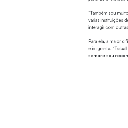
“Também sou muito 
várias instituições
interagir com outra
Para ela, a maior di
e imigrante. “Trab
sempre sou reco