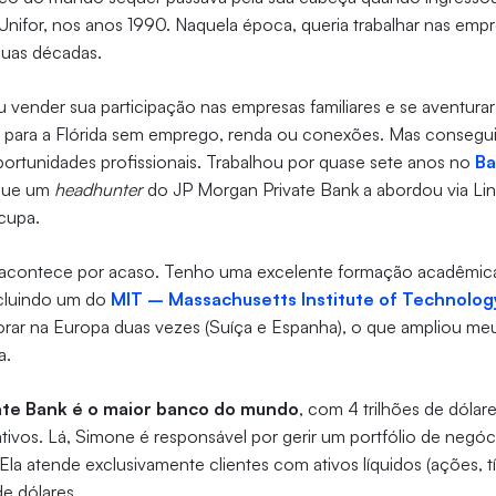
Unifor, nos anos 1990. Naquela época, queria trabalhar nas empre
duas décadas.
u vender sua participação nas empresas familiares e se aventurar
ara a Flórida sem emprego, renda ou conexões. Mas conseguiu 
ortunidades profissionais. Trabalhou por quase sete anos no
Ba
 que um
headhunter
do JP Morgan Private Bank a abordou via Lin
cupa.
 acontece por acaso. Tenho uma excelente formação acadêmic
cluindo um do
MIT – Massachusetts Institute of Technolog
rar na Europa duas vezes (Suíça e Espanha), o que ampliou m
a.
ate Bank é o maior banco do mundo
, com 4 trilhões de dólar
ivos. Lá, Simone é responsável por gerir um portfólio de negóci
 Ela atende exclusivamente clientes com ativos líquidos (ações, tí
de dólares.