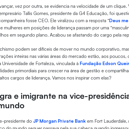
avançar, vez por outra, se evidencia na velocidade de um clique.
 empresário Tallis Gomes, presidente da G4 Educação, foi questi
companheira fosse CEO. Ele viralizou com a resposta “
Deus me 
ue mulheres em posições de liderança passam por uma “masculi
 filhos em segundo plano. Acabou se afastando do cargo pela re
achismo podem ser difíceis de mover no mundo corporativo, mas
ações inteiras nas várias áreas do mercado estão, aos poucos,
 Universidade de Fortaleza, vinculada à
Fundação Edson Quei
idades primordiais para crescer na área de gestão e compartilham
tos cargos de liderança. Vamos nos inspirar com elas?
gra e imigrante na vice-presidênci
 mundo
e-presidente do
JP Morgan Private Bank
em Fort Lauderdale, n
co do mundo sequer passava pela sua cabeça quando ingresso