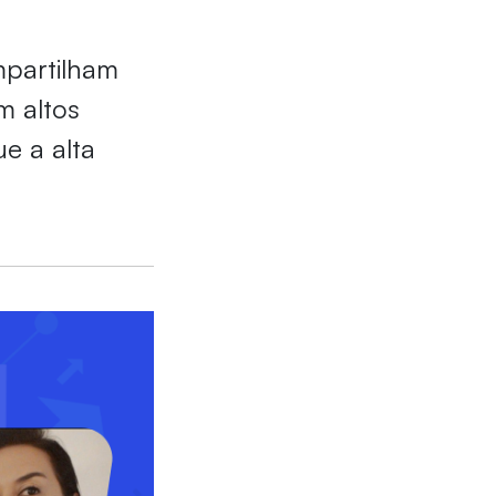
mpartilham
m altos
e a alta