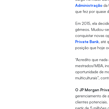
Administração
da 
que fez por quase 
Em 2015, ela decidi
gêmeos. Mudou-se p
conquistar novas op
Private Bank
, até
posição que hoje o
“Acredito que nada
mestrados/MBA, in
oportunidade de mo
multiculturais”, cont
O JP Morgan Priv
gerenciamento de at
clientes potenciais.
partir de 5 milhões 