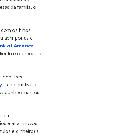
sas da família, o
 com os filhos
abrir portas e
nk of America
kedIn e ofereceu a
a com três
y
. Também tive a
eus conhecimentos
es em
os e atrair novos
tulos e dinheiro) a