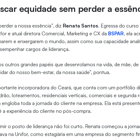
scar equidade sem perder a essên
erder a nossa essência”, diz
Renata Santos
. Egressa do curso
for e atual diretora Comercial, Marketing e CX da
BSPAR
, ela a
lharem e enxergarem o mundo, assim como sua capacidade analít
esempenhar cargos de liderança.
os outros grandes papéis que desenrolamos na vida, de mãe, de f
idar do nosso bem-estar, da nossa saúde”, pontua.
rtante incorporadora do Ceará, que conta com um portfólio di
drão, loteamentos, residenciais verticais, comerciais e segunda 
 engloba toda a jornada do cliente na empresa. Ela está presen
é a experiência do cliente no pós-compra.
ir o posto de liderança não foi curto. Renata começou a jornad
ava na Unifor, como estagiária em uma empresa do segmento fi