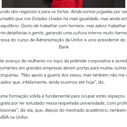
ndo dos negócios é para os fortes. Ainda somos julgadas por ser
credito que nos Estados Unidos há mais igualdade, mas ainda e
equilíbrio. Gosto de trabalhar com homens, mas adoro trabalha
e detalhistas e gentis, gerando uma cultura interna muito harmon
gressa do curso de Administração da Unifor e vice-presidente do
Bank
e avanço de mulheres no topo da pirâmide corporativa e acred
portantes em grandes empresas abrem portas para muitas outras
onquistas. “Não apoio a guerra dos sexos, mas também não me c
ados que, infelizmente, ainda ouvimos até hoje”, diz.
, uma formação sólida é fundamental para ocupar estes espaços. “A
grata por ter estudado nessa respeitada universidade, com prof
issionais”, diz ela, que, depois do mestrado acadêmico, também 
 MBA na Unifor.