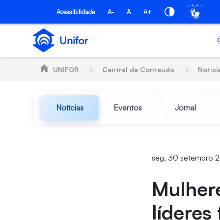
Pular para o Conteúdo principal
Acessibilidade
A-
A
A+
UNIFOR
Central de Conteúdo
Notíci
Notícias
Eventos
Jornal
seg, 30 setembro 2
Mulher
líderes