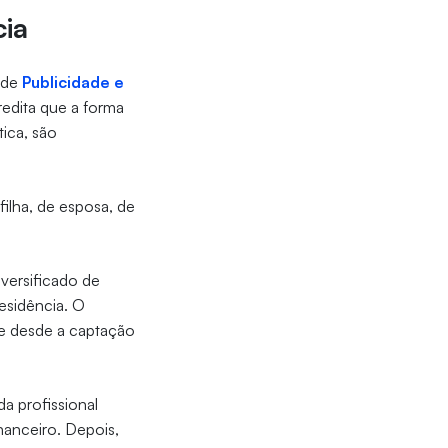
cia
 de
Publicidade e
credita que a forma
ica, são
ilha, de esposa, de
versificado de
residência. O
te desde a captação
a profissional
nanceiro. Depois,