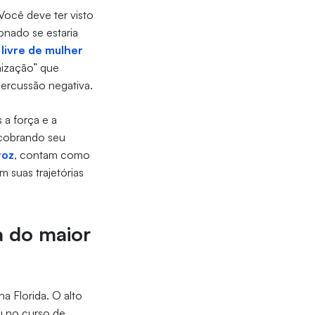
 Você deve ter visto
onado se estaria
livre de mulher
nização” que
percussão negativa.
 a força e a
 cobrando seu
roz
, contam como
 suas trajetórias
a do maior
a Florida. O alto
u no curso de