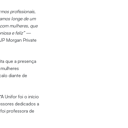
mos profissionais,
stamos longe de um
r com mulheres, que
iosa e feliz”
—
 JP Morgan Private
ita que a presença
 mulheres
alo diante de
 Unifor foi o início
essores dedicados a
foi professora de