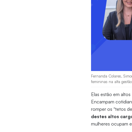
Fernanda Colares, Simon
femininas na alta gestã
Elas estão em altos
Encampam cotidianam
romper os “tetos de
destes altos carg
mulheres ocupam es