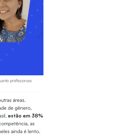
anto profissionais
utras áreas.
dade de gênero,
sil,
estão em 38%
 competência, as
les ainda é lento.