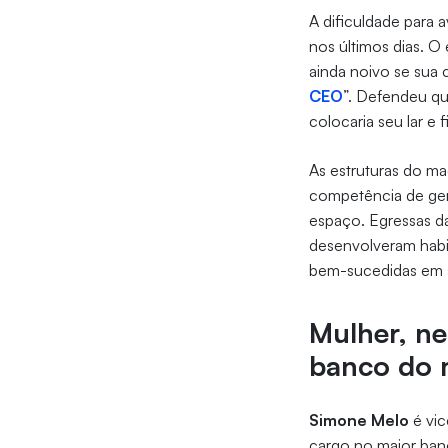
A dificuldade para 
nos últimos dias. O
ainda noivo se sua 
CEO
”. Defendeu q
colocaria seu lar e
As estruturas do m
competência de ger
espaço. Egressas da
desenvolveram habil
bem-sucedidas em al
Mulher, ne
banco do
Simone Melo
é vic
cargo no maior ban