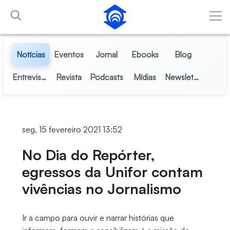
Pular para o Conteúdo principal
Notícias
Eventos
Jornal
Ebooks
Blog
Entrevistas
Revista
Podcasts
Mídias
Newsletter
seg, 15 fevereiro 2021 13:52
No Dia do Repórter,
egressos da Unifor contam
vivências no Jornalismo
Ir a campo para ouvir e narrar histórias que