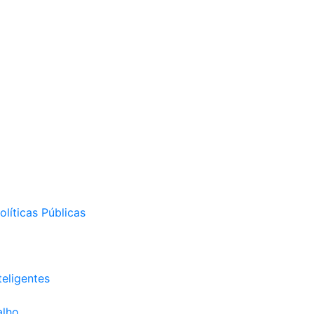
líticas Públicas
eligentes
alho