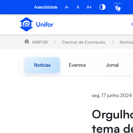
Pular para o Conteúdo principal
Acessibilidade
A-
A
A+
UNIFOR
Central de Conteúdo
Notíci
Notícias
Eventos
Jornal
seg, 17 junho 2024
Orgulho
tema d