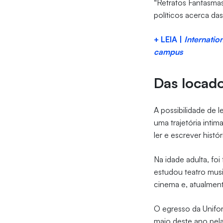
“Retratos Fantasma
políticos acerca das
+ LEIA |
Internatio
campus
Das locado
A possibilidade de 
uma trajetória inti
ler e escrever histó
Na idade adulta, foi
estudou teatro music
cinema e, atualmen
O egresso da Unifo
maio deste ano pel