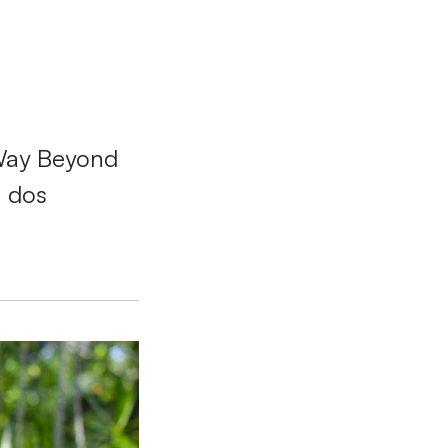
“Way Beyond
m dos