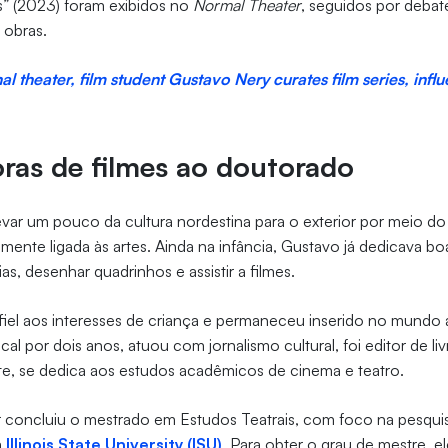
s” (2023) foram exibidos no
Normal Theater
, seguidos por debate
 obras.
nal theater, film student Gustavo Nery curates film series, inf
ras de filmes ao doutorado
levar um pouco da cultura nordestina para o exterior por meio do
mamente ligada às artes. Ainda na infância, Gustavo já dedicava b
rias, desenhar quadrinhos e assistir a filmes.
 fiel aos interesses de criança e permaneceu inserido no mundo ar
al por dois anos, atuou com jornalismo cultural, foi editor de livr
te, se dedica aos estudos acadêmicos de cinema e teatro.
r concluiu o mestrado em Estudos Teatrais, com foco na pesqu
a
Illinois State University (ISU)
. Para obter o grau de mestre, el