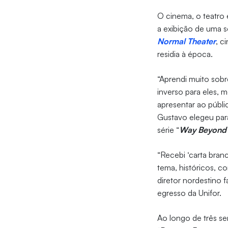
O cinema, o teatro 
a exibição de uma sé
Normal Theater
, c
residia à época.
“Aprendi muito sobr
inverso para eles, 
apresentar ao públ
Gustavo elegeu par
série “
Way Beyond
“Recebi ‘carta bran
tema, históricos, 
diretor nordestino 
egresso da Unifor.
Ao longo de três se