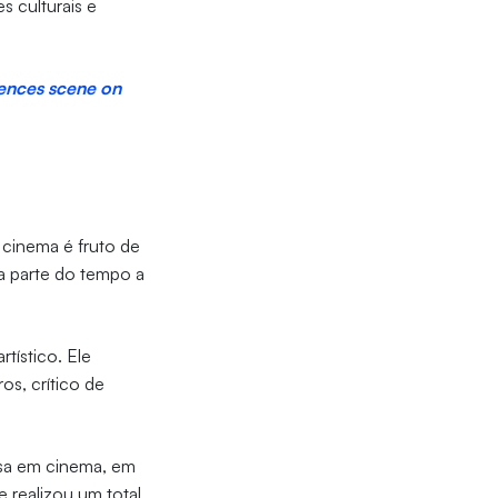
s culturais e
luences scene on
 cinema é fruto de
oa parte do tempo a
tístico. Ele
os, crítico de
isa em cinema, em
e realizou um total