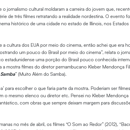
e o jornalismo cultural moldaram a carreira do jovem que, rece
rie de três filmes retratando a realidade nordestina. O evento fo
inema histórico de uma cidade no estado de Illinois, nos Estado
e a cultura dos EUA por meio do cinema, então achei que era ho
mostrando um pouco do Brasil por meio do cinema”, relata o jorna
ico estadunidense uma porção do Brasil pouco conhecida inter
a a mostra filmes do diretor pernambucano Kleber Mendonça F
 Samba
” (Muito Além do Samba).
ca’ para escolher o que faria parte da mostra. Poderiam ser fil
com o mesmo elenco ou diretor etc. Pensei no Kleber Mendonça 
fantástico, com obras que sempre deixam margem para discussões
manas no mês de abril, os filmes “O Som ao Redor” (2012), “Bac