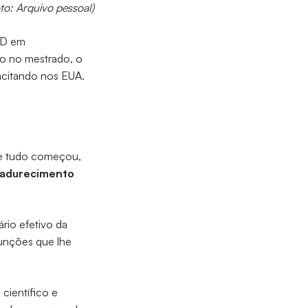
to: Arquivo pessoal)
PhD em
o no mestrado, o
pacitando nos EUA.
de tudo começou,
madurecimento
rio efetivo da
unções que lhe
 científico e