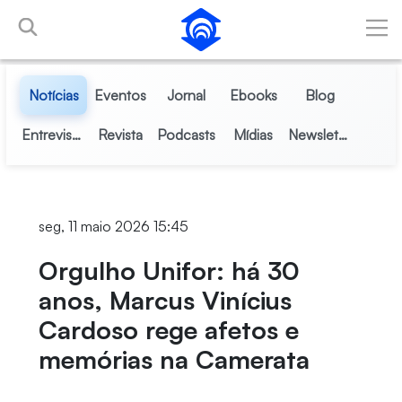
Pular para o Conteúdo principal
Notícias
Eventos
Jornal
Ebooks
Blog
Entrevistas
Revista
Podcasts
Mídias
Newsletter
seg, 11 maio 2026 15:45
Orgulho Unifor: há 30
anos, Marcus Vinícius
Cardoso rege afetos e
memórias na Camerata