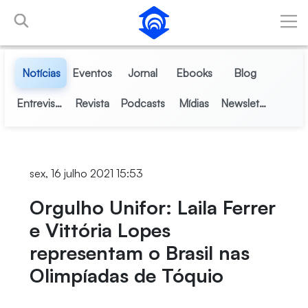
Pular para o Conteúdo principal
Notícias
Eventos
Jornal
Ebooks
Blog
Entrevistas
Revista
Podcasts
Mídias
Newsletter
sex, 16 julho 2021 15:53
Orgulho Unifor: Laila Ferrer
e Vittória Lopes
representam o Brasil nas
Olimpíadas de Tóquio