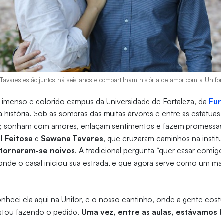
Tavares estão juntos há seis anos e compartilham história de amor com a Unifor
imenso e colorido campus da Universidade de Fortaleza, da
Fu
 história. Sob as sombras das muitas árvores e entre as estátuas
as; sonham com amores, enlaçam sentimentos e fazem promessas 
l Feitosa
e
Sawana Tavares
, que cruzaram caminhos na institu
tornaram-se noivos
. A tradicional pergunta “quer casar comi
onde o casal iniciou sua estrada, e que agora serve como um ma
onheci ela aqui na Unifor, e o nosso cantinho, onde a gente cost
stou fazendo o pedido.
Uma vez, entre as aulas, estávamos