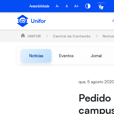
Pular para o Conteúdo principal
Acessibilidade
A-
A
A+
UNIFOR
Central de Conteúdo
Notíci
Notícias
Eventos
Jornal
qua, 5 agosto 2020
Pedido 
campus 