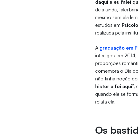
daqui e eu falei 
dela ainda, falei 
mesmo sem ela lembr
estudos em
Psicol
realizada pela instit
A
graduação em Ps
interligou em 2014
proporções românti
comemora o Dia do 
não tinha noção do q
história foi aqui
”,
quando ele se forma
relata ela.
Os basti