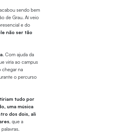
s acabou sendo bem
ão de Grau. Aí veio
resencial e do
le não ser tão
ta
. Com ajuda da
ue viria ao campus
o chegar na
durante o percurso
stiriam tudo por
do, uma música
ro dos dois, ali
ares
, que a
 palavras.