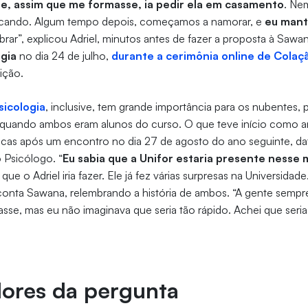
que, assim que me formasse, ia pedir ela em casamento
. Ne
brincando. Algum tempo depois, começamos a namorar, e
eu mant
ar”, explicou Adriel, minutos antes de fazer a proposta à Sawan
ogia
no dia 24 de julho,
durante a cerimônia online de Colaç
uição.
icologia
, inclusive, tem grande importância para os nubentes, p
, quando ambos eram alunos do curso. O que teve início como
cas após um encontro no dia 27 de agosto do ano seguinte, da
Psicólogo. “
Eu sabia que a Unifor estaria presente ness
ue o Adriel iria fazer. Ele já fez várias surpresas na Universidade
 conta Sawana, relembrando a história de ambos. “A gente sempre
sse, mas eu não imaginava que seria tão rápido. Achei que seria
dores da pergunta