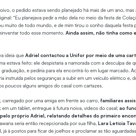
ivo, o pedido estava sendo planejado há mais de um ano, ma
riginal: “Eu planejava pedir a mão dela no meio da festa de Colaç
ou muito de todo mundo, e de mim tirou o sonho daquela festa p
 reinventar todo esse momento.
Ainda assim, não tinha como e
va ideia que
Adriel contactou a Unifor por meio de uma car
ema estava feito: ele despistaria a namorada com a desculpa de q
de graduação, e pediria para ela encontrá-lo em lugar marcado. A
ria instruída pelos seguranças a subir em um veículo elétrico e, 
 aos poucos alguns amigos do casal com cartazes.
carregado por uma amiga em frente ao carro,
familiares assi
; em um tablet, entregue à futura noiva, vídeos do casal;
ao fun
pelo próprio Adriel, relatando detalhes do primeiro encont
Sawana seria então recepcionada por sua filha,
Lara Letícia Tav
l, já à postos para ficar de joelhos e proclamar as tão aguardadas