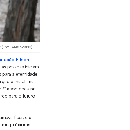
 (Foto: Ares Soares)
ndação Edson
, as pessoas iniciam
para a eternidade.
ição e, na última
go?” aconteceu na
rco para o futuro
umava ficar, era
 bem próximos