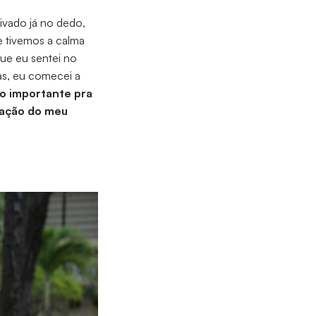
ivado já no dedo,
 tivemos a calma
que eu sentei no
as, eu comecei a
to importante pra
ização do meu