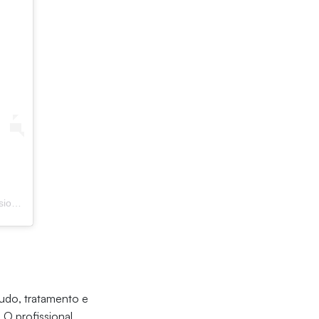
Uma publicação compartilhada por C.A DE FISIOTERAPIA UNIFOR (@ca.fisiounifor)
em
15 de Out, 2020 às 4:47 PDT
udo, tratamento e
O profissional