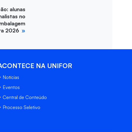
ção: alunas
nalistas no
Embalagem
ira 2026
ACONTECE NA UNIFOR
Notícias
Eventos
Central de Conteúdo
Processo Seletivo