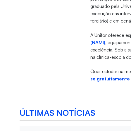
graduado pela Unive
execução das interv
terciário) e em cen
A Unifor oferece e
(NAMI)
, equipament
excelência. Sob a su
na clínica-escola d
Quer estudar na me
se gratuitamente 
ÚLTIMAS NOTÍCIAS