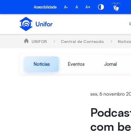
Pular para o Conteúdo principal
Acessibilidade
A-
A
A+
UNIFOR
Central de Conteúdo
Notíci
Notícias
Eventos
Jornal
sex, 6 novembro 2
Podcast
com be