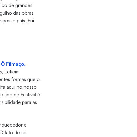
pico de grandes
rgulho das obras
 nosso país. Fui
 Ô Filmaço,
o
, Letícia
rentes formas que o
ita aqui no nosso
 tipo de Festival é
sibilidade para as
nriquecedor e
O fato de ter