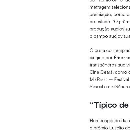
metragem seleciona
premiação, como um
do estado. “O prêm
produção audiovisu
o campo audiovisual,
O curta contemplad
dirigido por
Émerso
transgêneros que vi
Cine Ceará, como o
MixBrasil – Festiva
Sexual e de Gênero
“Típico de
Homenageado da no
o prêmio Eusélio de