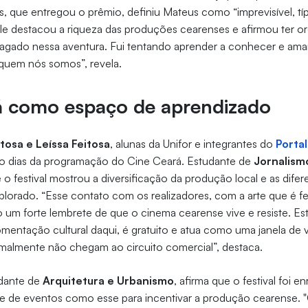
 que entregou o prêmio, definiu Mateus como “imprevisível, tí
le destacou a riqueza das produções cearenses e afirmou ter o
dragado nessa aventura. Fui tentando aprender a conhecer e amar
quem nós somos”, revela.
á como espaço de aprendizado
itosa e Leíssa Feitosa
, alunas da Unifor e integrantes do
Portal
ito dias da programação do Cine Ceará. Estudante de
Jornalism
e o festival mostrou a diversificação da produção local e as dife
lorado. “Esse contato com os realizadores, com a arte que é fe
 um forte lembrete de que o cinema cearense vive e resiste. Este
mentação cultural daqui, é gratuito e atua como uma janela de vi
almente não chegam ao circuito comercial”, destaca.
udante de
Arquitetura e Urbanismo
, afirma que o festival foi e
e de eventos como esse para incentivar a produção cearense. "