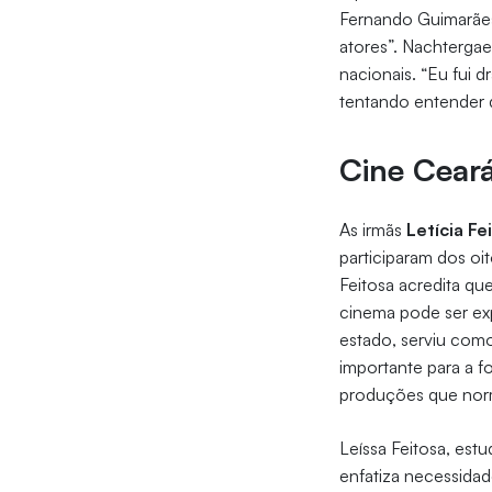
Fernando Guimarães,
atores”. Nachtergae
nacionais. “Eu fui 
tentando entender 
Cine Cear
As irmãs
Letícia Fe
participaram dos o
Feitosa acredita qu
cinema pode ser exp
estado, serviu como
importante para a fo
produções que norm
Leíssa Feitosa, est
enfatiza necessidad