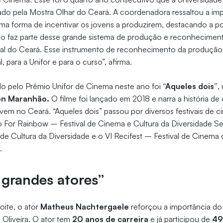
do pela Mostra Olhar do Ceará. A coordenadora ressaltou a imp
a forma de incentivar os jovens a produzirem, destacando a po
io faz parte desse grande sistema de produção e reconheciment
al do Ceará. Esse instrumento de reconhecimento da produção 
 para a Unifor e para o curso”, afirma.
o pelo Prêmio Unifor de Cinema neste ano foi
“Aqueles dois”
,
n Maranhão.
O filme foi lançado em 2018 e narra a história d
vem no Ceará. “Aqueles dois” passou por diversos festivais de 
 For Rainbow – Festival de Cinema e Cultura da Diversidade Se
l de Cultura da Diversidade e o VI Recifest – Festival de Cinema
.
 grandes atores”
ite, o ator
Matheus Nachtergaele
reforçou a importância do
 Oliveira. O ator tem
20 anos de carreira
e já participou de
49