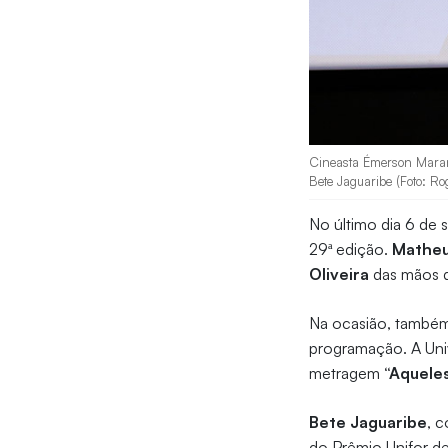
Cineasta Émerson Maran
Bete Jaguaribe (Foto: Ro
No último dia 6 de
29ª edição.
Matheu
Oliveira
das mãos 
Na ocasião, também
programação. A Univ
metragem
“Aquele
Bete Jaguaribe
, 
do Prêmio Unifor d