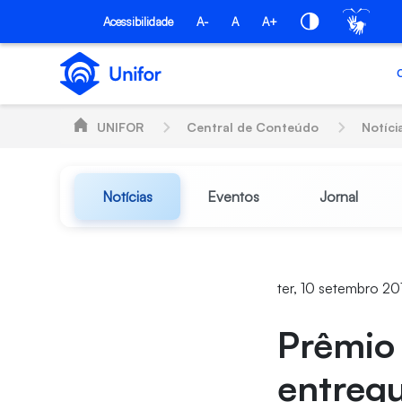
Pular para o Conteúdo principal
Acessibilidade
A-
A
A+
UNIFOR
Central de Conteúdo
Notíci
Notícias
Eventos
Jornal
ter, 10 setembro 20
Prêmio
entreg