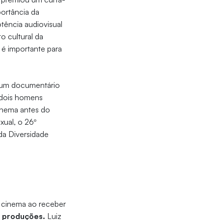
ortância da
tência audiovisual
o cultural da
é importante para
 um documentário
e dois homens
cinema antes do
xual, o 26º
 da Diversidade
 cinema ao receber
 produções.
Luiz