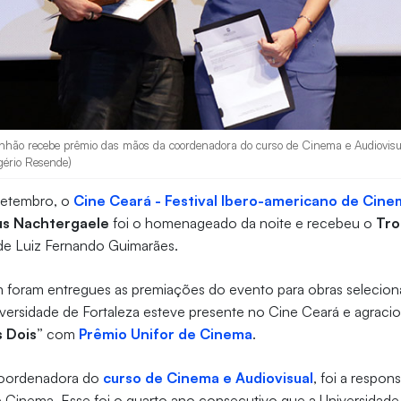
hão recebe prêmio das mãos da coordenadora do curso de Cinema e Audiovisual
gério Resende)
 setembro, o
Cine Ceará - Festival Ibero-americano de Cine
s Nachtergaele
foi o homenageado da noite e recebeu o
Tro
de Luiz Fernando Guimarães.
 foram entregues as premiações do evento para obras selecion
ersidade de Fortaleza esteve presente no Cine Ceará e agracio
s Dois”
com
Prêmio Unifor de Cinema
.
coordenadora do
curso de Cinema e Audiovisual
, foi a respon
e Cinema. Esse foi o quarto ano consecutivo que a Universidad