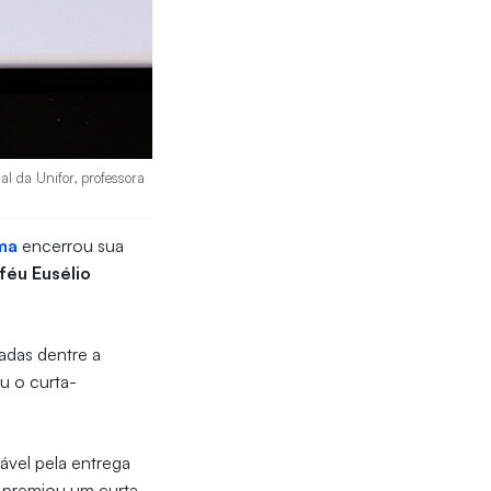
 da Unifor, professora
ma
encerrou sua
féu Eusélio
adas dentre a
u o curta-
sável pela entrega
e premiou um curta-