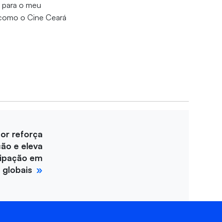
e para o meu
 como o Cine Ceará
for reforça
ção e eleva
cipação em
 globais