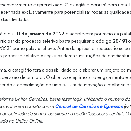
esenvolvimento e aprendizado. O estagiário contará com uma Tr
esenhada exclusivamente para potencializar todas as qualidade
 das atividades.
té o dia
10 de janeiro de 2023
e acontecem por meio da plat
articipar do processo seletivo basta pesquisar o
código 28491
o
023” como palavra-chave. Antes de aplicar, é necessário selecio
 processo seletivo e seguir as demais instruções de candidatura
a, o estagiário terá a possibilidade de elaborar um projeto de m
upervisão de um tutor. O objetivo é aprimorar o engajamento e a
ecendo a consolidação de uma cultura de inovação e melhoria c
taforma Unifor Carreiras, basta fazer login utilizando o número 
sso, entre em contato com a
Central de Carreiras e Egressos
(
es
 de definição de senha, ou clique na opção “esqueci a senha”. O 
rado no Unifor Online.