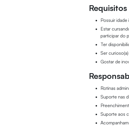
Requisitos
Possuir idade 
Estar cursand
participar do 
Ter disponibil
Ser curioso(a)
Gostar de ino
Responsabi
Rotinas admini
Suporte nas d
Preenchimento
Suporte aos cl
Acompanhame