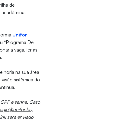
ilha de
s acadêmicas
aforma
Unifor
u “Programa De
nar a vaga, ler as
.
elhoria na sua área
 visão sistêmica do
ontínua.
do CPF e senha. Caso
tagio@unifor.br
),
link será enviado