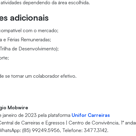
 atividades dependendo da área escolhida.
s adicionais
 compatível com o mercado;
a e Férias Remuneradas;
Trilha de Desenvolvimento);
orte;
de se tornar um colaborador efetivo.
gio Mobwire
de janeiro de 2023 pela plataforma
Unifor Carreiras
entral de Carreiras e Egressos | Centro de Convivência, 1° andar
 WhatsApp: (85) 99249.5956, Telefone: 3477.3142.