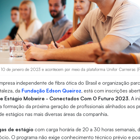
a 10 de janeiro de 2023 e acontecem por meio da plataforma Unifor Carreiras (F
presa independente de fibra ótica do Brasil e organização parc
taleza, da
Fundação Edson Queiroz
, está com inscrições aber
e Estágio Mobwire - Conectados Com O Futuro 2023
. A in
a formação da próxima geração de profissionais alinhados aos p
e estágios nas mais diversas áreas da companhia.
as de estágio
com carga horária de 20 a 30 horas semanais, d
ócio. O programa não exige conhecimento técnico prévio e possi