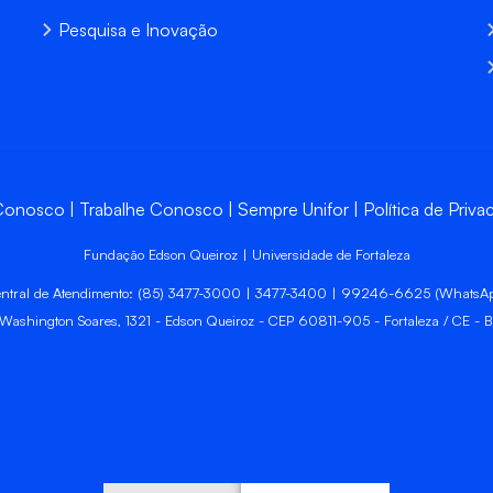
Pesquisa e Inovação
 Conosco
Trabalhe Conosco
Sempre Unifor
Política de Priva
Fundação Edson Queiroz | Universidade de Fortaleza
ntral de Atendimento: (85) 3477-3000 | 3477-3400 | 99246-6625 (WhatsA
 Washington Soares, 1321 - Edson Queiroz - CEP 60811-905 - Fortaleza / CE - Br