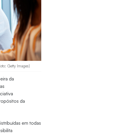
oto: Getty Images)
eira da
tas
iciativa
ropósitos da
istribuídas em todas
bilita