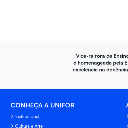
Vice-reitora de Ensin
é homenageada pela E
excelência na docência 
CONHEÇA A UNIFOR
Institucional
Cultura e Arte