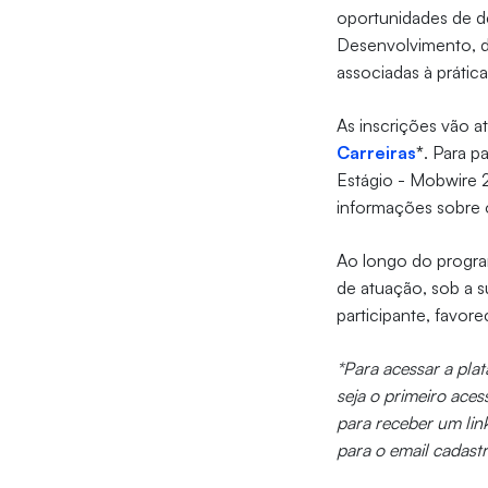
oportunidades de d
Desenvolvimento, d
associadas à prática
As inscrições vão a
Carreiras
*
. Para p
Estágio - Mobwire 2
informações sobre o
Ao longo do program
de atuação, sob a s
participante, favor
*Para acessar a pla
seja o primeiro ace
para receber um link
para o email cadast