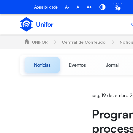
Pular para o Conteúdo principal
Acessibilidade
A-
A
A+
UNIFOR
Central de Conteúdo
Notíci
Notícias
Eventos
Jornal
seg, 19 dezembro 2
Program
process