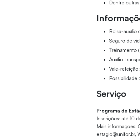
Dentre outras
Informaçõe
Bolsa-auxílio
Seguro de vid
Treinamento (
Auxílio-transp
Vale-refeição;
Possibilidade 
Serviço
Programa de Está
Inscrições: até 10 
Mais informações: C
estagio@unifor.br,