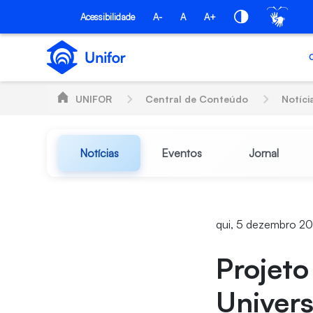
Pular para o Conteúdo principal
Acessibilidade
A-
A
A+
UNIFOR
Central de Conteúdo
Notíci
Notícias
Eventos
Jornal
qui, 5 dezembro 20
Projeto
Univers