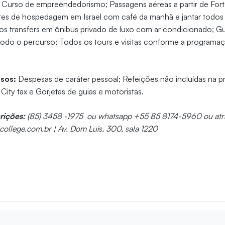
Curso de empreendedorismo; Passagens aéreas a partir de Fort
es de hospedagem em Israel com café da manhã e jantar todos o
 os transfers em ônibus privado de luxo com ar condicionado; Gu
todo o percurso; Todos os tours e visitas conforme a programa
usos:
Despesas de caráter pessoal; Refeições não incluídas na 
City tax e Gorjetas de guias e motoristas.
crições:
(85) 3458 -1975 ou whatsapp +55 85 8174-5960 ou atr
ollege.com.br | Av. Dom Luis, 300, sala 1220