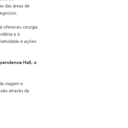
is das áreas de
negócios.
 já ofereceu cirurgia
rdânia e à
iatividade e ações
pendence Hall, o
 da viagem e
são através da