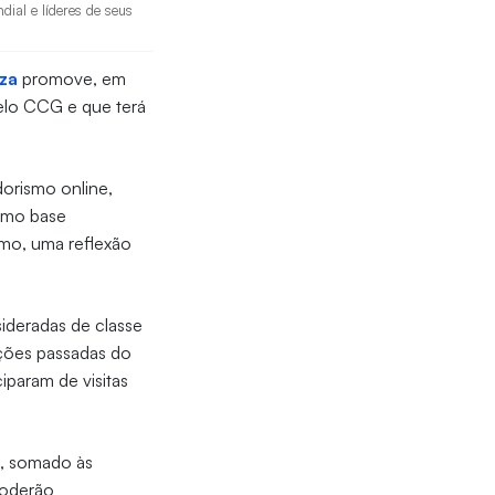
dial e líderes de seus
za
promove, em
elo CCG e que terá
dorismo online,
como base
imo, uma reflexão
ideradas de classe
ições passadas do
iparam de visitas
o, somado às
poderão