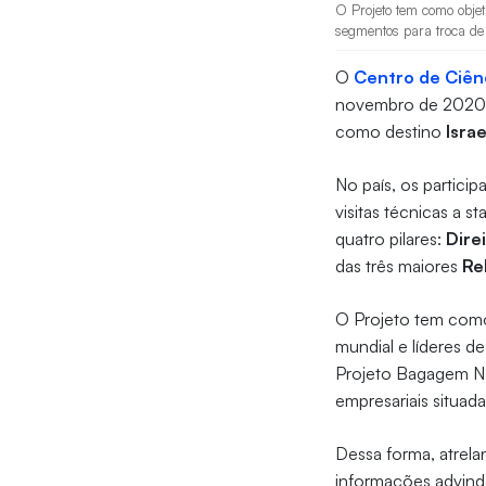
O Projeto tem como objet
segmentos para troca de 
O
Centro de Ciên
novembro de 2020,
como destino
Israe
No país, os partici
visitas técnicas a s
quatro pilares:
Dire
das três maiores
Re
O Projeto tem como 
mundial e líderes d
Projeto Bagagem Nac
empresariais situa
Dessa forma, atrel
informações advind