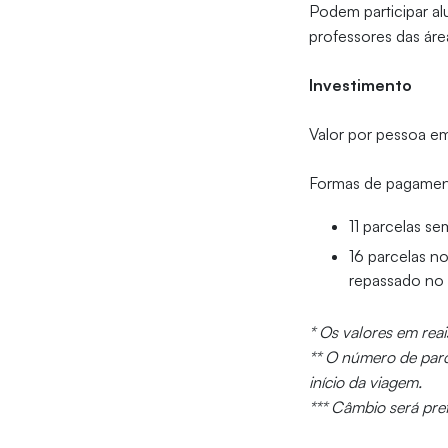
Podem participar al
professores das áre
Investimento
Valor por pessoa e
Formas de pagame
11 parcelas s
16 parcelas n
repassado no
* Os valores em rea
** O número de parc
início da viagem.
*** Câmbio será pr