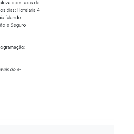
aleza com taxas de
s dias; Hotelaria 4
ia falando
ção e Seguro
programação;
avés do e-