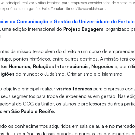
ivo principal realizar visitas técnicas para empresas consideradas de classe mun
experiências em gestão. Foto: Yonatan Sindel/Savechildsheart.
cias da Comunicação e Gestão da Universidade de Fortale
 uma edição internacional do
Projeto Bagagem
, organizado p
l
.
pantes da missão terão além do direito a um curso de empreende
tartups, pontos históricos, entre outros destinos. A missão terá 
itos Humanos, Relações Internacionais, Negócios
e, por últ
ligiões
do mundo: o Judaísmo, Cristianismo e o Islamismo.
objetivo principal realizar
visitas técnicas
para empresas cons
e seus segmentos para troca de experiências em gestão. Nas ed
ional do CCG da Unifor, os alunos e professores da área partic
das em
São Paulo e Recife
.
ando os conhecimentos adquiridos em sala de aula e no mercad
as das experiências dessas grandes empresas, os participantes 