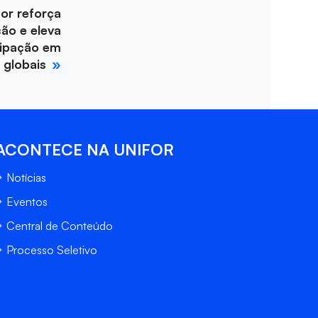
for reforça
ção e eleva
cipação em
 globais
ACONTECE NA UNIFOR
Notícias
Eventos
Central de Conteúdo
Processo Seletivo