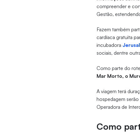
compreender e conhe
Gestão, estendendo
Fazem também parte 
cardíaca gratuita p
incubadora
Jerusa
sociais, dentre out
Como parte do rotei
Mar Morto, o Muro
A viagem terá duraç
hospedagem serão c
Operadora de Inter
Como part