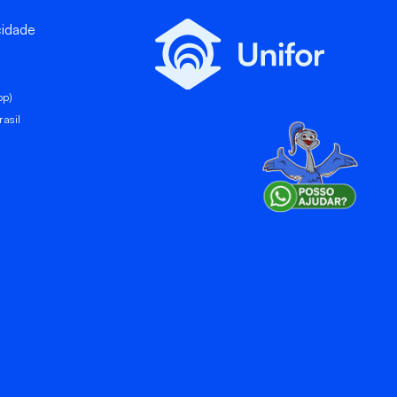
cidade
pp)
asil