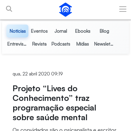
Pular para o Conteúdo principal
Notícias
Eventos
Jornal
Ebooks
Blog
Entrevistas
Revista
Podcasts
Mídias
Newsletter
qua, 22 abril 2020 09:19
Projeto “Lives do
Conhecimento” traz
programação especial
sobre saúde mental
Os convidados são o psicanalista e escritor