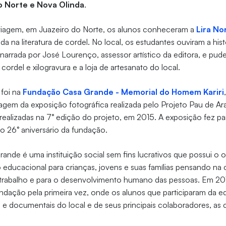
o Norte e Nova Olinda
.
 viagem, em Juazeiro do Norte, os alunos conheceram a
Lira No
zada na literatura de cordel. No local, os estudantes ouviram a hist
l, narrada por José Lourenço, assessor artístico da editora, e p
 cordel e xilogravura e a loja de artesanato do local.
 foi na
Fundação Casa Grande - Memorial do Homem Kariri
agem da exposição fotográfica realizada pelo Projeto Pau de Ar
realizadas na 7° edição do projeto, em 2015. A exposição fez p
26° aniversário da fundação.
nde é uma instituição social sem fins lucrativos que possui o o
ducacional para crianças, jovens e suas famílias pensando na c
trabalho e para o desenvolvimento humano das pessoas. Em 201
fundação pela primeira vez, onde os alunos que participaram da e
cas e documentais do local e de seus principais colaboradores, as