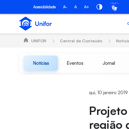
Pular para o Conteúdo principal
Acessibilidade
A-
A
A+
UNIFOR
Central de Conteúdo
Notíci
Notícias
Eventos
Jornal
qui, 10 janeiro 2019
Projeto
região 