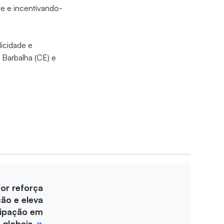
ste e incentivando-
licidade e
 Barbalha (CE) e
for reforça
ção e eleva
cipação em
 globais