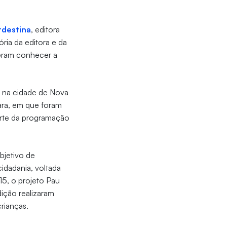
rdestina
, editora
ória da editora e da
uderam conhecer a
, na cidade de Nova
ara, em que foram
arte da programação
bjetivo de
idadania, voltada
5, o projeto Pau
dição realizaram
 crianças.