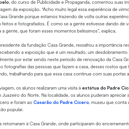
belo
, do curso de Publicidade e Propaganda, comentou suas im
agem da exposição. “Acho muito legal essa experiência de virm
Casa Grande porque estamos trazendo de volta outras experiên
m feitos e fotografados. É como se a gente estivesse dando de v
 a gente, que foram esses momentos belíssimos”, explica.
 presidente da fundação Casa Grande, ressaltou a importância r
r recebendo a exposição que é um resultado, um desdobramento 
almente por estar sendo neste período de renovação da Casa Gr
o fotografias das pessoas que fazem a casa, desses rostos que 
ndo, trabalhando para que essa casa continue com suas portas 
iagem, os alunos realizaram uma visita à
estátua do Padre Cí
 Juazeiro do Norte. Na localidade, os alunos puderam apreciar a 
ícero e foram ao
Casarão do Padre Cícero
, museu que conta a
ão popular.
nos retornaram à Casa Grande, onde participaram do encerramen