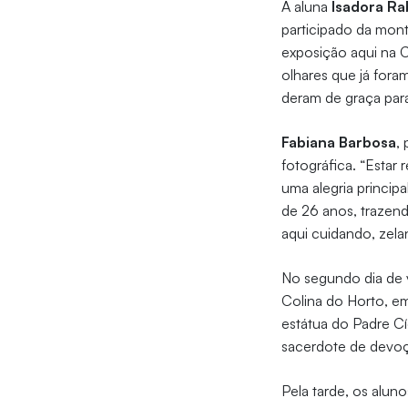
A aluna
Isadora Ra
participado da mont
exposição aqui na 
olhares que já fora
deram de graça para
Fabiana Barbosa
,
fotográfica. “Esta
uma alegria princip
de 26 anos, trazend
aqui cuidando, zela
No segundo dia de v
Colina do Horto, em
estátua do Padre C
sacerdote de devoç
Pela tarde, os alu