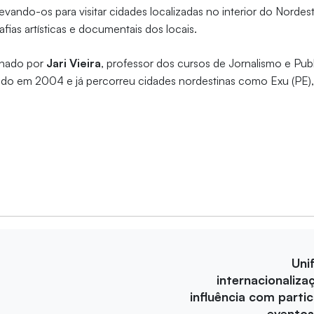
levando-os para visitar cidades localizadas no interior do Norde
fias artísticas e documentais dos locais.
enado por
Jari Vieira
, professor dos cursos de Jornalismo e Pub
ado em 2004 e já percorreu cidades nordestinas como Exu (PE),
Uni
internacionaliza
influência com parti
eventos