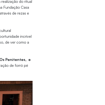
ealização do ritual
na Fundação Casa
través de rezas e
ultural
portunidade incrível
so, de ver como a
 Os Penitentes, e
ntação de forró pé