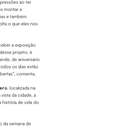
pressões ao ter
os montar a
cias e também
olta o que eles nos
eceber a exposição
desse projeto, é
ande, de aniversário
todos os dias estão
abertas”, comenta.
cero
, localizada na
vista da cidade, a
 história de vida do
to da semana de