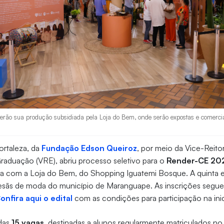
erão sua produção subsidiada pela Loja do Bem, onde serão expostas e comercia
ortaleza, da
Fundação Edson Queiroz
, por meio da Vice-Reito
aduação (VRE), abriu processo seletivo para o
Render-CE 20
ria com a Loja do Bem, do Shopping Iguatemi Bosque. A quinta 
rtesãs de moda do município de Maranguape. As inscrições segu
onfira aqui o edital
com as condições para participação na inic
das
15 vagas
, destinadas a alunos regularmente matriculados n