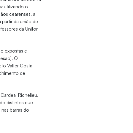
or
utilizando o
sãos cearenses, a
 partir da união de
fessores da Unifor
ão expostas e
tesão). O
eto Valter Costa
nchimento de
Cardeal Richelieu,
ado distintos que
 nas barras do