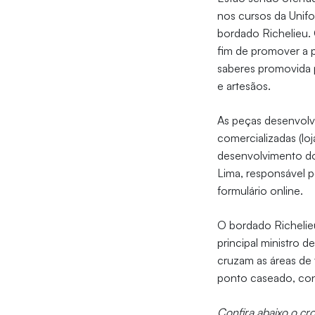
nos cursos da Unif
bordado Richelieu. 
fim de promover a pr
saberes promovida p
e artesãos.
As peças desenvolv
comercializadas (loj
desenvolvimento dos
Lima, responsável p
formulário online.
O bordado Richelie
principal ministro d
cruzam as áreas de 
ponto caseado, co
Confira abaixo o c