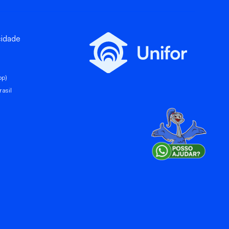
cidade
pp)
asil