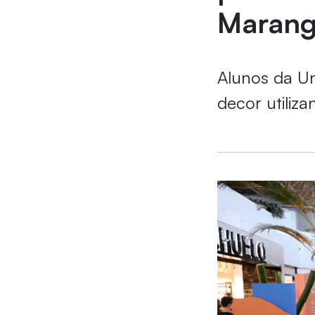
Maran
Alunos da U
decor utiliz