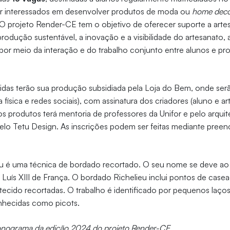
or interessados em desenvolver produtos de moda ou
home dec
O projeto Render-CE tem o objetivo de oferecer suporte a arte
odução sustentável, a inovação e a visibilidade do artesanato, a
or meio da interação e do trabalho conjunto entre alunos e pro
idas terão sua produção subsidiada pela Loja do Bem, onde ser
a física e redes sociais), com assinatura dos criadores (aluno e ar
 produtos terá mentoria de professores da Unifor e pelo arquit
elo Tetu Design. As inscrições podem ser feitas mediante pree
u é uma técnica de bordado recortado. O seu nome se deve ao 
e Luís XIII de França. O bordado Richelieu inclui pontos de case
tecido recortadas. O trabalho é identificado por pequenos laços
nhecidas como picots.
ronograma da edição 2024 do projeto Render-CE.