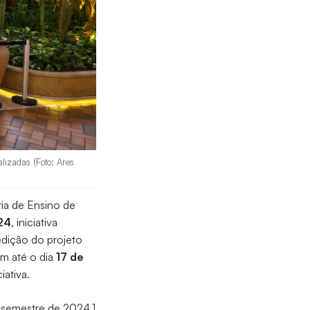
lizadas (Foto: Ares
ria de Ensino de
24
, iniciativa
edição do projeto
em até o dia
17 de
iativa.
o semestre de 2024.1