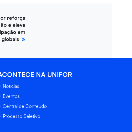
for reforça
ção e eleva
cipação em
 globais
ACONTECE NA UNIFOR
Notícias
Eventos
Central de Conteúdo
Processo Seletivo