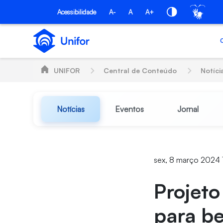
Pular para o Conteúdo principal
Acessibilidade
A-
A
A+
UNIFOR
Central de Conteúdo
Notíci
Notícias
Eventos
Jornal
sex, 8 março 2024 
Projeto
para be