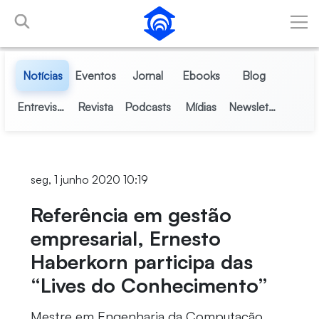
Pular para o Conteúdo principal
Notícias
Eventos
Jornal
Ebooks
Blog
Entrevistas
Revista
Podcasts
Mídias
Newsletter
seg, 1 junho 2020 10:19
Referência em gestão
empresarial, Ernesto
Haberkorn participa das
“Lives do Conhecimento”
Mestre em Engenharia da Computação,