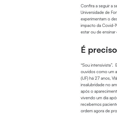
Confira a seguir a 
Universidade de Fo
experimentam o des
impacto da Covid-1
estar ou de ensinar
É precis
“Sou intensivista”
ouvidos como um at
(IJF) há 27 anos, Vl
insalubridade no am
após o aparecimento
vivendo um dia após
recebemos paciente
ordem agora de pro