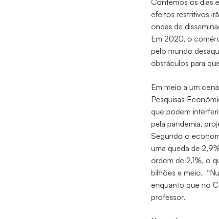
Contemos os dias e
efeitos restritivos
ondas de dissemin
Em 2020, o comérci
pelo mundo desaquec
obstáculos para qu
Em meio a um cenár
Pesquisas Econômica
que podem interferi
pela pandemia, proj
Segundo o economist
uma queda de 2,9% 
ordem de 2,1%, o q
bilhões e meio. “Nu
enquanto que no Ce
professor.