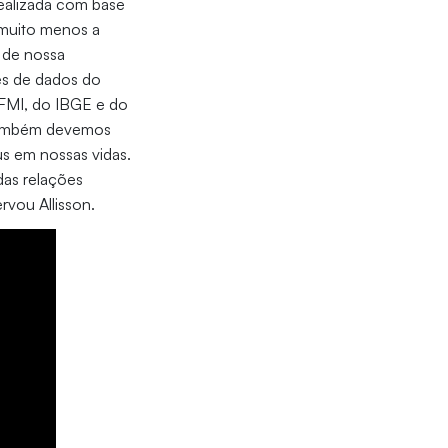
ealizada com base
 muito menos a
 de nossa
es de dados do
 FMI, do IBGE e do
 também devemos
us em nossas vidas.
das relações
ervou Allisson.