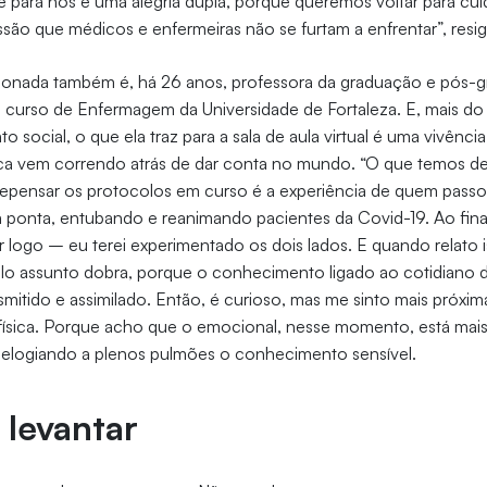
e para nós é uma alegria dupla, porque queremos voltar para cu
issão que médicos e enfermeiras não se furtam a enfrentar”, resi
ionada também é, há 26 anos, professora da graduação e pós-
o curso de Enfermagem da Universidade de Fortaleza. E, mais d
 social, o que ela traz para a sala de aula virtual é uma vivência
fica vem correndo atrás de dar conta no mundo. “O que temos de
 repensar os protocolos em curso é a experiência de quem pass
na ponta, entubando e reanimando pacientes da Covid-19. Ao fin
r logo – eu terei experimentado os dois lados. E quando relato 
pelo assunto dobra, porque o conhecimento ligado ao cotidiano
mitido e assimilado. Então, é curioso, mas me sinto mais próxi
 física. Porque acho que o emocional, nesse momento, está mai
 elogiando a plenos pulmões o conhecimento sensível.
 levantar