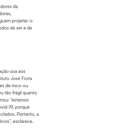
adores da
dores,
guem projetar: o
odos de ser e de
tação soa aos
tuto José Frota
ões de risco ou
u tão frágil quanto
inou: “estamos
ovid-19, porque
ctados. Portanto, a
cos”, esclarece.