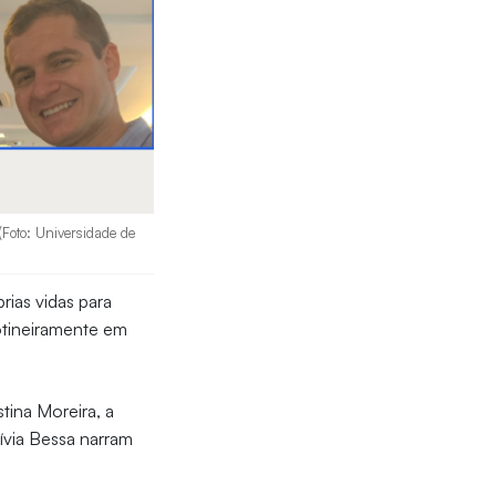
(Foto: Universidade de
ias vidas para
otineiramente em
tina Moreira, a
lívia Bessa narram