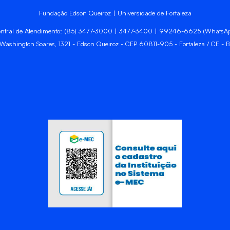
Fundação Edson Queiroz | Universidade de Fortaleza
ntral de Atendimento: (85) 3477-3000 | 3477-3400 | 99246-6625 (WhatsA
 Washington Soares, 1321 - Edson Queiroz - CEP 60811-905 - Fortaleza / CE - Br