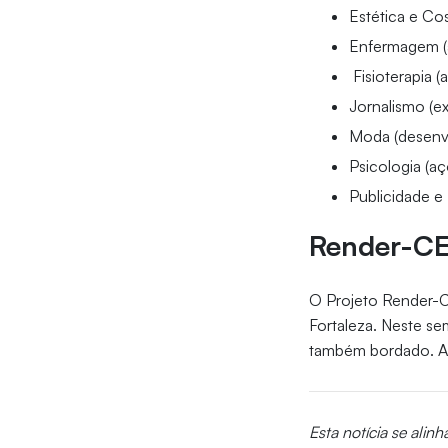
Estética e C
Enfermagem (
Fisioterapia
Jornalismo (e
Moda (desenv
Psicologia (a
Publicidade e
Render-C
O Projeto Render-CE
Fortaleza. Neste se
também bordado. As
Esta notícia se alinh