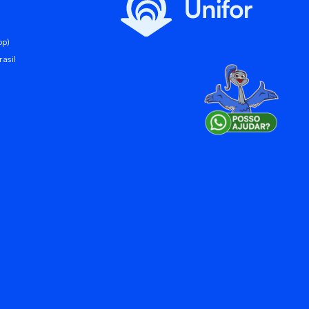
pp)
asil