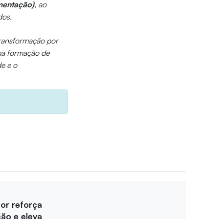
mentação)
, ao
dos.
transformação por
ma formação de
de e o
for reforça
ção e eleva