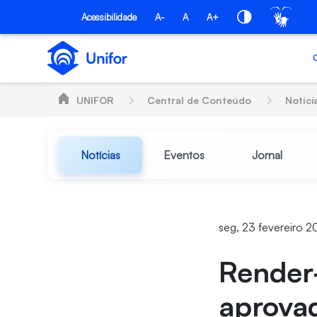
Pular para o Conteúdo principal
Acessibilidade
A-
A
A+
UNIFOR
Central de Conteúdo
Notíci
Notícias
Eventos
Jornal
seg, 23 fevereiro 2
Render-
aprovad