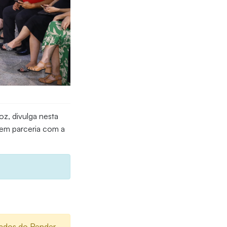
oz, divulga nesta
 em parceria com a
ovados do Render-