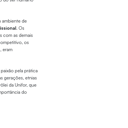
m ambiente de
issional
. Os
es com as demais
ompetitivo, os
, eram
a paixão pela prática
sas gerações, etnias
lei da Unifor, que
importância do