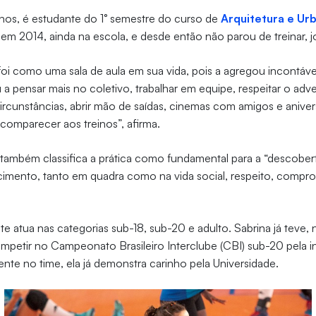
anos, é estudante do 1° semestre do curso de
Arquitetura e Ur
a em 2014, ainda na escola, e desde então não parou de treinar, 
 foi como uma sala de aula em sua vida, pois a agregou incontá
 a pensar mais no coletivo, trabalhar em equipe, respeitar o adve
rcunstâncias, abrir mão de saídas, cinemas com amigos e aniver
comparecer aos treinos”, afirma.
 também classifica a prática como fundamental para a “descober
imento, tanto em quadra como na vida social, respeito, comp
te atua nas categorias sub-18, sub-20 e adulto. Sabrina já teve, 
mpetir no Campeonato Brasileiro Interclube (CBI) sub-20 pela i
te no time, ela já demonstra carinho pela Universidade.