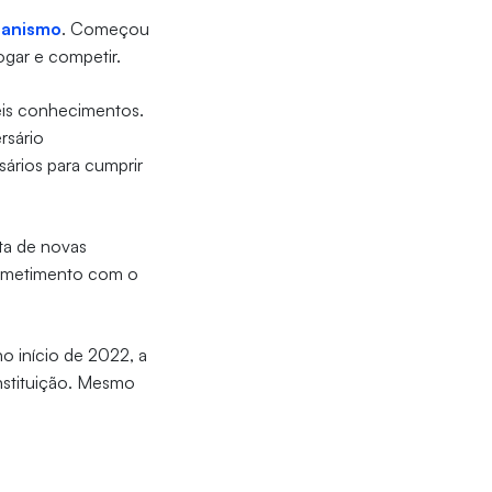
banismo
. Começou
jogar e competir.
veis conhecimentos.
rsário
sários para cumprir
ta de novas
rometimento com o
no início de 2022, a
nstituição. Mesmo