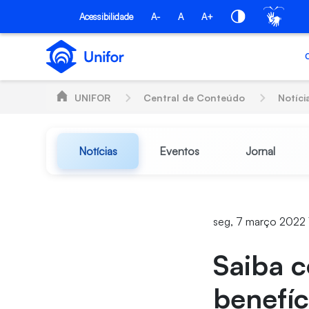
Pular para o Conteúdo principal
Acessibilidade
A-
A
A+
UNIFOR
Central de Conteúdo
Notíci
Notícias
Eventos
Jornal
seg, 7 março 2022 
Saiba c
benefíc