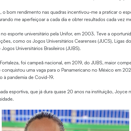
, o bom rendimento nas quadras incentivou-me a praticar o esp
rando me aperfeiçoar a cada dia e obter resultados cada vez m
u no esporte universitário pela Unifor, em 2003. Teve a oportunid
ições, como os Jogos Universitários Cearenses (JUCS), Ligas d
e Jogos Universitários Brasileiros (JUBS).
Fortaleza, foi campeã nacional, em 2019, do JUBS, maior compet
, e conquistou uma vaga para o Panamericano no México em 2
do à pandemia de Covid-19.
ada esportiva, que já dura quase 20 anos na instituição, Joyce
sidade.