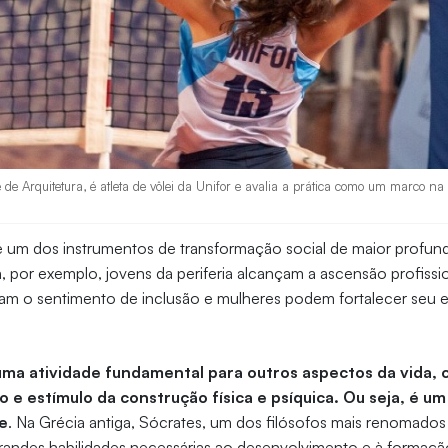
 de Arquitetura, é atleta de vôlei da Unifor e avalia a prática como um marco na 
 é um dos instrumentos de transformação social de maior profu
ela, por exemplo, jovens da periferia alcançam a ascensão profiss
ram o sentimento de inclusão e mulheres podem fortalecer se
.
uma atividade fundamental para outros aspectos da vida,
e estímulo da construção física e psíquica. Ou seja, é um 
e
. Na Grécia antiga, Sócrates, um dos filósofos mais renomados d
 grandes habilidades necessárias ao desenvolvimento e à formaç