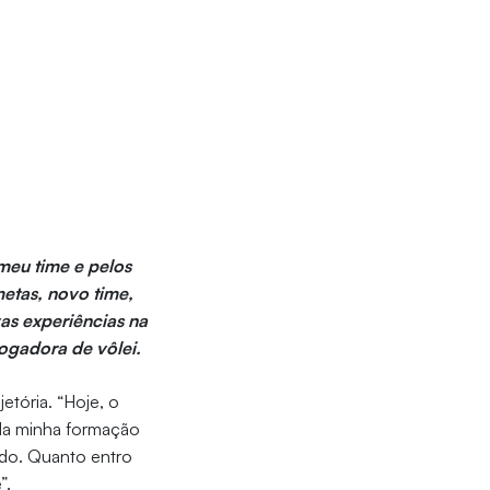
meu time e pelos
metas, novo time,
as experiências na
jogadora de vôlei.
jetória. “Hoje, o
 da minha formação
udo. Quanto entro
”.