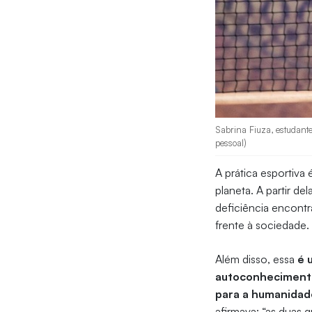
Sabrina Fiuza, estudante
pessoal)
A prática esportiva
planeta. A partir d
deficiência encont
frente à sociedade
Além disso, essa
é 
autoconhecimento 
para a humanidad
afirmava: “as duas