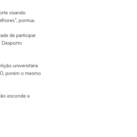
orte visando
elhores”, pontua.
ade de participar
o Desporto
ição universitária
020, porém o mesmo
 não esconde a