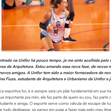
entrado na Unifor há pouco tempo, já me sinto acolhida pelo 
rea de Arquitetura. Estou amando essa nova fase, de novas 
novos amigos. A Unifor tem sido a maior fornecedora de nov
ina Fiuza, estudante de Arquitetura e Urbanismo da Unifor e 
ica esportiva foi, é e sempre será um pilar fundamental em sua tra
ue importante pra mim, ele faz parte de quem eu sou, faz parte
estudante e amiga. O esporte serve como válvula de escape de t
 tudo desligasse, só penso em jogar e fazer mais pelo meu time