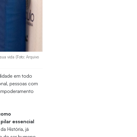
sua vida (Foto: Arquivo
ndidade em todo
ional, pessoas com
u empoderamento
 como
pilar essencial
a História, já
ão do ser humano