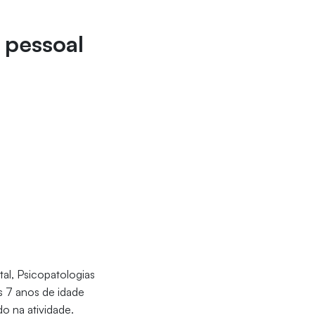
 pessoal
l, Psicopatologias
s 7 anos de idade
o na atividade.