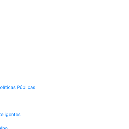
líticas Públicas
eligentes
alho