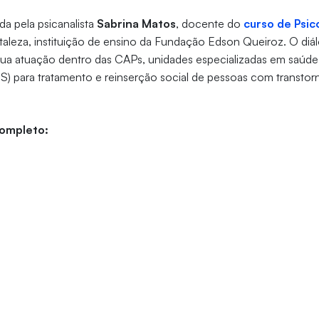
a pela psicanalista
Sabrina Matos
, docente do
curso de Psic
taleza, instituição de ensino da Fundação Edson Queiroz. O di
 sua atuação dentro das CAPs, unidades especializadas em saúd
) para tratamento e reinserção social de pessoas com transtor
completo: