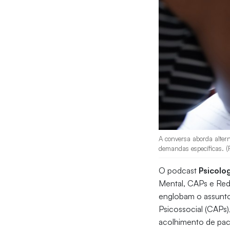
A conversa aborda alter
demandas específicas. (F
O podcast
Psicolog
Mental, CAPs e Red
englobam o assunt
Psicossocial (CAPs
acolhimento de pac