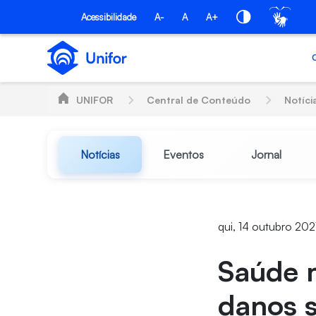
Pular para o Conteúdo principal
Acessibilidade
A-
A
A+
UNIFOR
Central de Conteúdo
Notíci
Notícias
Eventos
Jornal
qui, 14 outubro 202
Saúde 
danos 