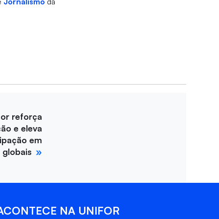
e
Jornalismo
da
for reforça
ção e eleva
cipação em
 globais
ACONTECE NA UNIFOR