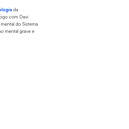
ologia
da
álogo com Davi
e mental do Sistema
no mental grave e