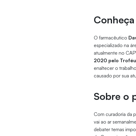
Conheça 
O farmacêutico
Da
especializado na ár
atualmente no CAP'
2020 pelo Troféu
enaltecer o trabal
causado por sua at
Sobre o 
Com curadoria da pr
vai ao ar semanalmen
debater temas import