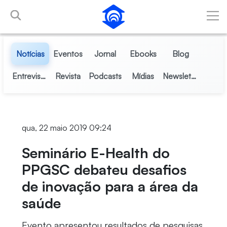
Pular para o Conteúdo principal
Notícias
Eventos
Jornal
Ebooks
Blog
Entrevistas
Revista
Podcasts
Mídias
Newsletter
qua, 22 maio 2019 09:24
Seminário E-Health do
PPGSC debateu desafios
de inovação para a área da
saúde
Evento apresentou resultados de pesquisas