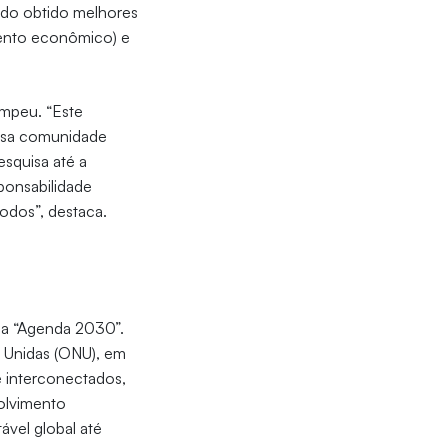
ndo obtido melhores
mento econômico) e
ompeu. “Este
ssa comunidade
squisa até a
ponsabilidade
odos”, destaca.
da “Agenda 2030”.
 Unidas (ONU), em
 interconectados,
olvimento
vel global até