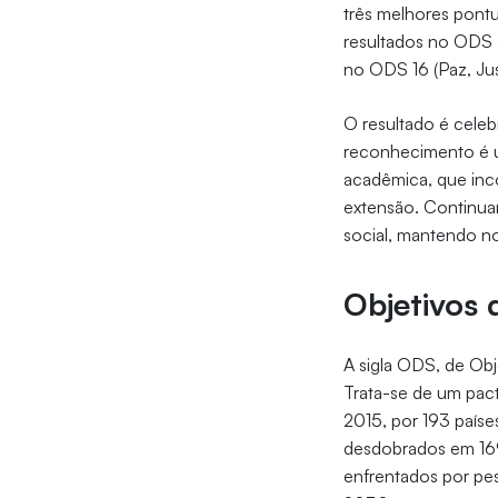
três melhores pont
resultados no ODS 
no ODS 16 (Paz, Jus
O resultado é celeb
reconhecimento é u
acadêmica, que inc
extensão. Continua
social, mantendo no
Objetivos 
A sigla ODS, de Ob
Trata-se de um pac
2015, por 193 país
desdobrados em 169
enfrentados por pe