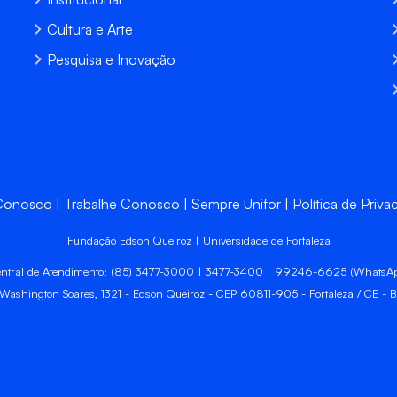
Cultura e Arte
Pesquisa e Inovação
 Conosco
Trabalhe Conosco
Sempre Unifor
Política de Priva
Fundação Edson Queiroz | Universidade de Fortaleza
ntral de Atendimento: (85) 3477-3000 | 3477-3400 | 99246-6625 (WhatsA
 Washington Soares, 1321 - Edson Queiroz - CEP 60811-905 - Fortaleza / CE - Br