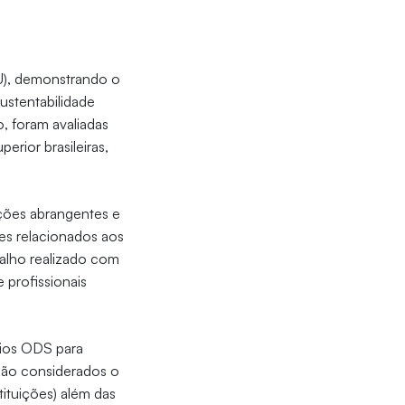
U), demonstrando o
ustentabilidade
, foram avaliadas
erior brasileiras,
ações abrangentes e
es relacionados aos
balho realizado com
 profissionais
rios ODS para
 são considerados o
tituições) além das