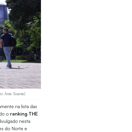
o: Ares Soares)
mente na lista das
ndo o
ranking THE
divulgado nesta
res do Norte e