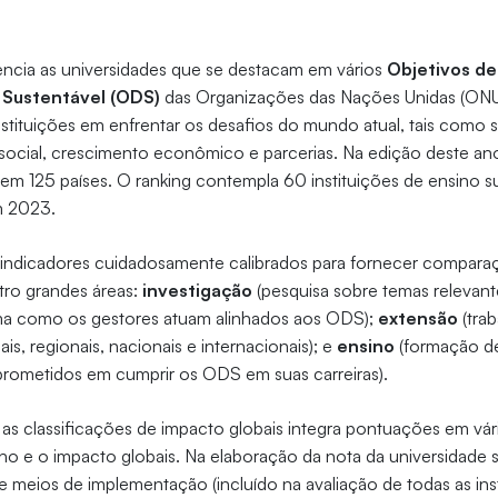
ncia as universidades que se destacam em vários
Objetivos de
Sustentável (ODS)
das Organizações das Nações Unidas (ON
tituições em enfrentar os desafios do mundo atual, tais como s
 social, crescimento econômico e parcerias. Na edição deste ano
em 125 países. O ranking contempla 60 instituições de ensino sup
em 2023.
za indicadores cuidadosamente calibrados para fornecer compar
tro grandes áreas:
investigação
(pesquisa sobre temas relevant
ma como os gestores atuam alinhados aos ODS);
extensão
(tra
s, regionais, nacionais e internacionais); e
ensino
(formação de
prometidos em cumprir os ODS em suas carreiras).
as classificações de impacto globais integra pontuações em vá
ho e o impacto globais. Na elaboração da nota da universidade
e meios de implementação (incluído na avaliação de todas as ins