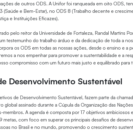
uações de outros ODS. A Unifor foi ranqueada em oito ODS, te
3 (Saúde e Bem-Estar), no ODS 8 (Trabalho decente e cresci
tiça e Instituições Eficazes).
rado pelo reitor da Universidade de Fortaleza, Randal Martins P
m testemunho do trabalho árduo e da dedicação de toda a no
orpora os ODS em todas as nossas ações, desde o ensino e a pe
remos a nos empenhar para promover a sustentabilidade e a res
sso compromisso com um futuro mais justo e equilibrado para t
de Desenvolvimento Sustentável
jetivos de Desenvolvimento Sustentável, fazem parte da chama
to global assinado durante a Cúpula da Organização das Nações
es-membros. A agenda é composta por 17 objetivos ambiciosos e
 metas, com foco em superar os principais desafios de desenv
ssoas no Brasil e no mundo, promovendo o crescimento sustentá