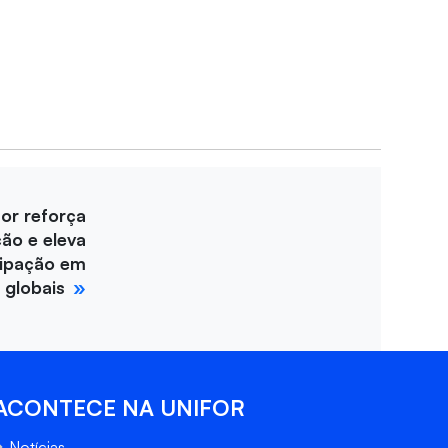
for reforça
ção e eleva
cipação em
 globais
ACONTECE NA UNIFOR
Notícias