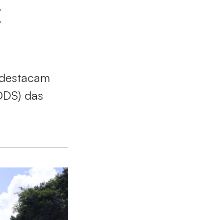
E
e destacam
ODS) das