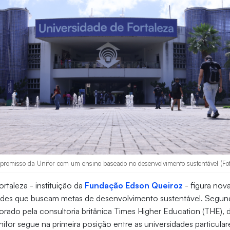
ompromisso da Unifor com um ensino baseado no desenvolvimento sustentável (Fot
rtaleza - instituição da
Fundação Edson Queiroz
- figura nova
ades que buscam metas de desenvolvimento sustentável. Segu
borado pela consultoria britânica Times Higher Education (THE), 
 Unifor segue na primeira posição entre as universidades particula