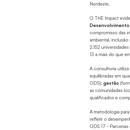
Nordeste.
O THE Impact evide
Desenvolvimento 
compromisso das ins
ambiental, inclusão
2.152 universidades 
13 a mais do que 
A consultoria utili
equilibradas em qua
ODS);
gestão
(for
as comunidades locai
qualificados e com
A metodologia para 
refletir o desempen
ODS 17 - Parcerias 