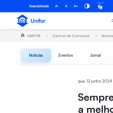
Pular para o Conteúdo principal
Acessibilidade
A-
A
A+
UNIFOR
Central de Conteúdo
Notíci
Notícias
Eventos
Jornal
qua, 12 junho 2024 
Sempre
a melho