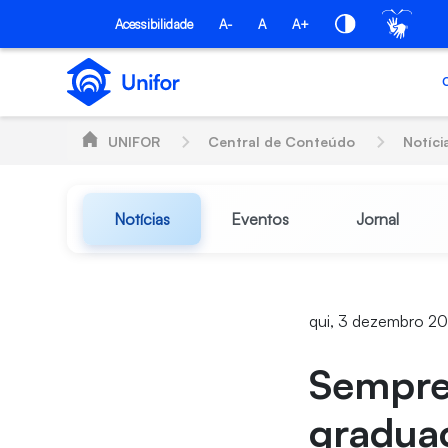
Pular para o Conteúdo principal
Acessibilidade
A-
A
A+
UNIFOR
Central de Conteúdo
Notíci
Notícias
Eventos
Jornal
qui, 3 dezembro 2
Sempre 
gradua