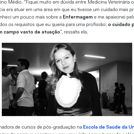
sino Médio. “Fiquei muito em dúvida entre Medicina Veterinária
cia era atuar em uma área em que eu tivesse um cuidado mais 
onheci um pouco mais sobre a
Enfermagem
e me apaixonei pel
dos os requisitos que eu queria para uma profissão:
o cuidado 
m campo vasto de atuação
”, ressalta ela.
nadora de cursos de pós-graduação na
Escola de Saúde da Un