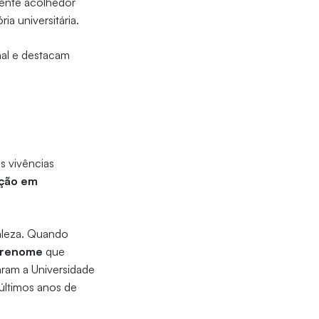
iente acolhedor
ia universitária.
nal e destacam
s vivências
ação em
aleza. Quando
e renome
que
aram a Universidade
 últimos anos de