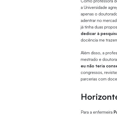
Como professora d
a Universidade agre
apenas o doutorado
adentrar no mercad
já tinha duas propo
dedicar à pesquis
docência me trazem
Além disso, a profes
mestrado e doutora
eu não teria con
congressos, revista
parcerias com doce
Horizont
Para a enfermeira
Pa