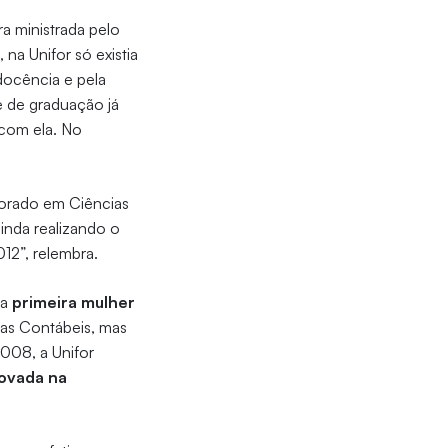
a ministrada pelo
a Unifor só existia
docência e pela
e de graduação já
 com ela. No
torado em Ciências
ainda realizando o
12”, relembra.
 a
primeira mulher
ias Contábeis, mas
008, a Unifor
rovada na