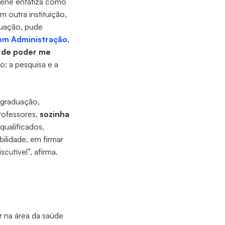
ene enfatiza como
 outra instituição,
duação, pude
em Administração
,
e de poder me
o: a pesquisa e a
a graduação,
rofessores,
sozinha
qualificados,
bilidade, em firmar
utível”, afirma.
ar na área da saúde