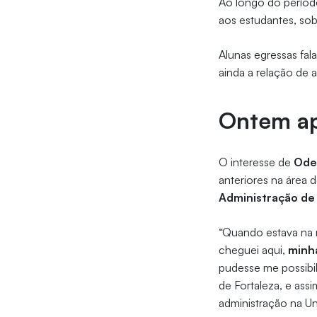
Ao longo do períod
aos estudantes, sobr
Alunas egressas fal
ainda a relação de 
Ontem ap
O interesse de
Oder
anteriores na área 
Administração de
“Quando estava na 
cheguei aqui,
minha
pudesse me possibil
de Fortaleza, e ass
administração na U