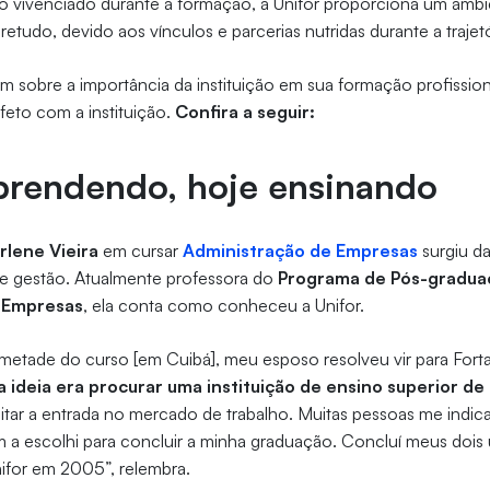
o vivenciado durante a formação, a Unifor proporciona um amb
etudo, devido aos vínculos e parcerias nutridas durante a trajetór
am sobre a importância da instituição em sua formação profissio
afeto com a instituição.
Confira a seguir:
rendendo, hoje ensinando
lene Vieira
em cursar
Administração de Empresas
surgiu da
de gestão. Atualmente professora do
Programa de Pós-gradu
 Empresas
, ela conta como conheceu a Unifor.
metade do curso [em Cuibá], meu esposo resolveu vir para Fort
 ideia era procurar uma instituição de ensino superior d
itar a entrada no mercado de trabalho. Muitas pessoas me indic
im a escolhi para concluir a minha graduação. Concluí meus dois
nifor em 2005”, relembra.