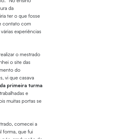
io. “No ensino
tura da
iria ter o que fosse
ve contato com
 várias experiências
realizar o mestrado
hei o site das
amento do
s, vi que casava
 da primeira turma
trabalhadas e
is muitas portas se
trado, comecei a
 forma, que fui