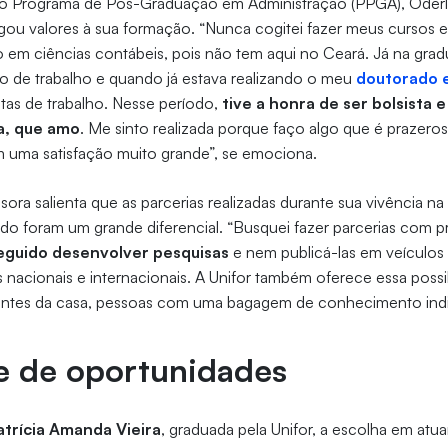
o Programa de Pós-Graduação em Administração (PPGA), Oderl
gou valores à sua formação. “Nunca cogitei fazer meus cursos em
 em ciências contábeis, pois não tem aqui no Ceará. Já na gra
o de trabalho e quando já estava realizando o meu
doutorado 
stas de trabalho. Nesse período,
tive a honra de ser bolsista 
a, que amo
. Me sinto realizada porque faço algo que é prazeros
 uma satisfação muito grande”, se emociona.
sora salienta que as parcerias realizadas durante sua vivência n
do foram um grande diferencial. “Busquei fazer parcerias com p
seguido desenvolver pesquisas
e nem publicá-las em veículos 
s nacionais e internacionais. A Unifor também oferece essa possi
ntes da casa, pessoas com uma bagagem de conhecimento indisc
e de oportunidades
trícia Amanda Vieira
, graduada pela Unifor, a escolha em atu