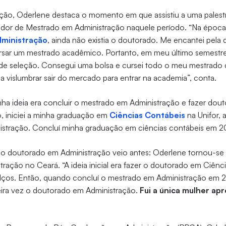
ção, Oderlene destaca o momento em que assistiu a uma palestr
dor de Mestrado em Administração naquele período. “Na época, n
ministração
, ainda não existia o doutorado. Me encantei pela 
ursar um mestrado acadêmico. Portanto, em meu último semestr
o de seleção. Consegui uma bolsa e cursei todo o meu mestrado
 vislumbrar sair do mercado para entrar na academia”, conta.
nha ideia era concluir o mestrado em Administração e fazer dou
, iniciei a minha graduação em
Ciências Contábeis
na Unifor, 
stração. Concluí minha graduação em ciências contábeis em 20
 do doutorado em Administração veio antes: Oderlene tornou-se
ração no Ceará. “A ideia inicial era fazer o doutorado em Ciênc
lços. Então, quando concluí o mestrado em Administração em 2
eira vez o doutorado em Administração.
Fui a única mulher ap