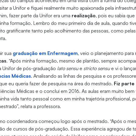
ezas do campus aconteceu em uma visita com a turma do colég
tar a Unifor e fiquei realmente muito apaixonada pela infraestru
mim, fazer parte da Unifor era uma
realização
, pois eu sabia que 
minha formação. Lembro do meu primeiro dia de aula, quando ti
uito gratificante tanto pelo acolhimento das pessoas, como pelas
nta.
ir sua
graduação em Enfermagem
, veio o planejamento para 
cas
. “Após minha formação, mesmo de plantão, sempre acompan
da Unifor de pós-graduação
lato sensu
e
stricto sensu
e vi o lanç
cias Médicas
. Analisando as linhas de pesquisa e os professore
ue eu queria fazer de pesquisa na área do mestrado.
Fiz parte
iências Médicas e o concluí em 2016. As aulas eram muito bem 
nha vida tanto pessoal como em minha trajetória profissional, po
estrado”, relata a professora.
omo coordenadora começou logo após o mestrado. “Após o mes
o de cursos de pós-graduação. Essa experiência agregou de tal