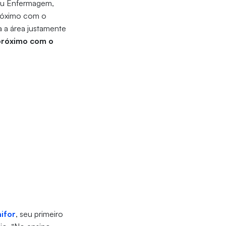
 ou Enfermagem,
próximo com o
a a área justamente
próximo com o
ifor
, seu primeiro