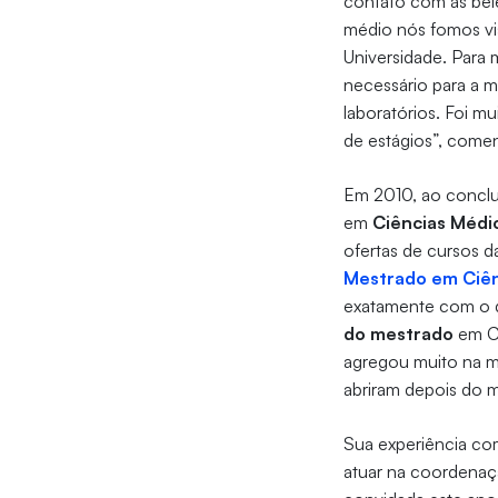
contato com as bel
médio nós fomos visi
Universidade. Para 
necessário para a 
laboratórios. Foi m
de estágios”, come
Em 2010, ao conclu
em
Ciências Médi
ofertas de cursos 
Mestrado em Ciên
exatamente com o q
do mestrado
em C
agregou muito na mi
abriram depois do m
Sua experiência c
atuar na coordenaçã