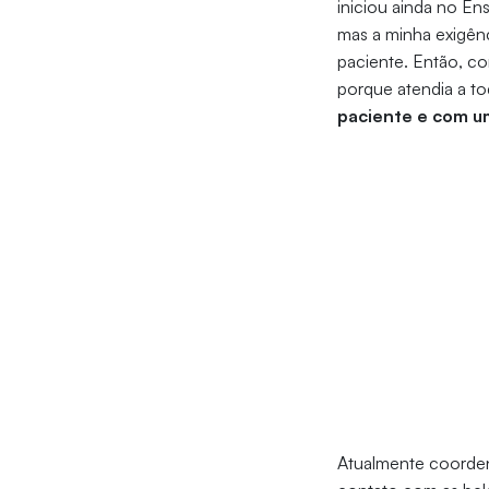
iniciou ainda no En
mas a minha exigên
paciente. Então, c
porque atendia a to
paciente e com u
Atualmente coorde