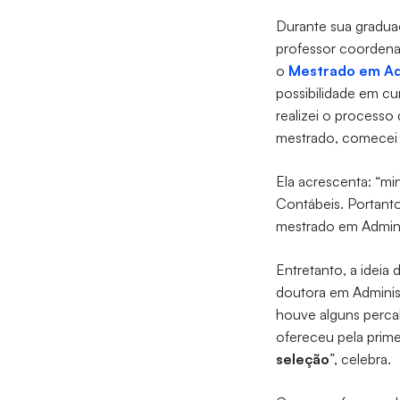
Durante sua gradua
professor coordena
o
Mestrado em Ad
possibilidade em c
realizei o process
mestrado, comecei a
Ela acrescenta: “mi
Contábeis. Portanto
mestrado em Admini
Entretanto, a ideia
doutora em Administ
houve alguns perca
ofereceu pela prim
seleção
”, celebra.