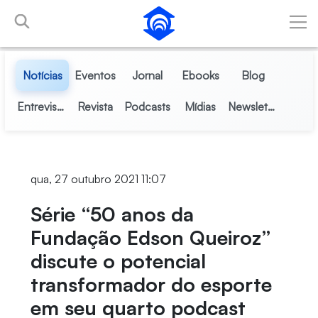
Pular para o Conteúdo principal
Notícias
Eventos
Jornal
Ebooks
Blog
Entrevistas
Revista
Podcasts
Mídias
Newsletter
qua, 27 outubro 2021 11:07
Série “50 anos da
Fundação Edson Queiroz”
discute o potencial
transformador do esporte
em seu quarto podcast