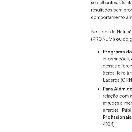
semelhantes. Os at
resultados bem pro
comportamento ali
No setor de Nutriçã
(PRONUMI) ou do g
Programa de 
informações, e
nessas diferen
(terça-feira à 
Lacerda (CRN
Para Além do
relação com a
atitudes alime
a tarde) |
Públ
Profissionais
4104)