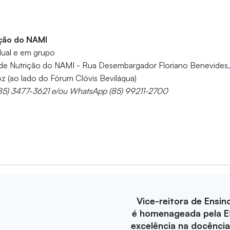
ição do NAMI
dual e em grupo
 de Nutrição do NAMI - Rua Desembargador Floriano Benevides, 
z (ao lado do Fórum Clóvis Beviláqua)
(85) 3477-3621 e/ou WhatsApp (85) 99211-2700
Vice-reitora de Ensin
é homenageada pela E
excelência na docência 