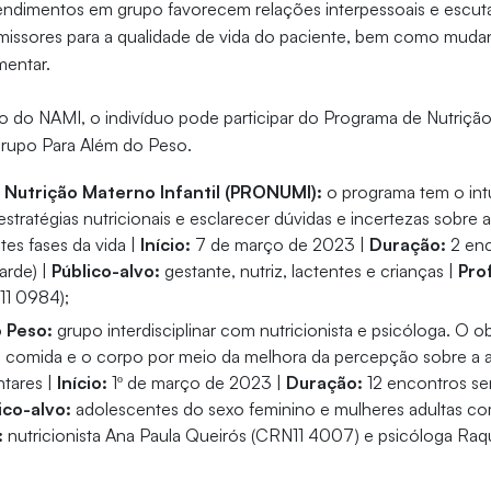
endimentos em grupo favorecem relações interpessoais e escuta
missores para a qualidade de vida do paciente, bem como muda
mentar.
o do NAMI, o indivíduo pode participar do Programa de Nutrição
rupo Para Além do Peso.
Nutrição Materno Infantil (PRONUMI):
o programa tem o intu
stratégias nutricionais e esclarecer dúvidas e incertezas sobre 
tes fases da vida |
Início:
7 de março de 2023 |
Duração:
2 enc
tarde) |
Público-alvo:
gestante, nutriz, lactentes e crianças |
Prof
11 0984);
 Peso:
grupo interdisciplinar com nutricionista e psicóloga. O ob
 comida e o corpo por meio da melhora da percepção sobre a a
ntares |
Início:
1º de março de 2023 |
Duração:
12 encontros sem
ico-alvo:
adolescentes do sexo feminino e mulheres adultas co
:
nutricionista Ana Paula Queirós (CRN11 4007) e psicóloga Raqu