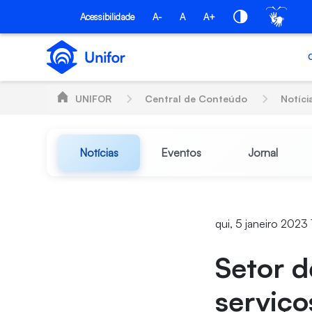
Pular para o Conteúdo principal
Acessibilidade
A-
A
A+
UNIFOR
Central de Conteúdo
Notíci
Notícias
Eventos
Jornal
qui, 5 janeiro 2023
Setor d
serviço