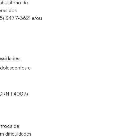
mbulatório de
ores dos
(85) 3477-3621 e/ou
essidades;
adolescentes e
 (CRN11 4007)
 troca de
m dificuldades