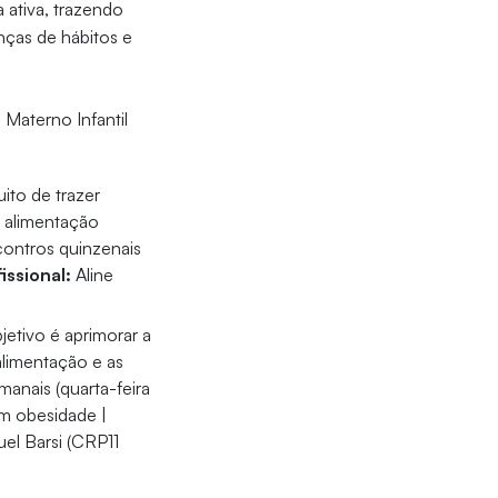
 ativa, trazendo
nças de hábitos e
 Materno Infantil
ito de trazer
a alimentação
ontros quinzenais
issional:
Aline
jetivo é aprimorar a
limentação e as
anais (quarta-feira
m obesidade |
el Barsi (CRP11