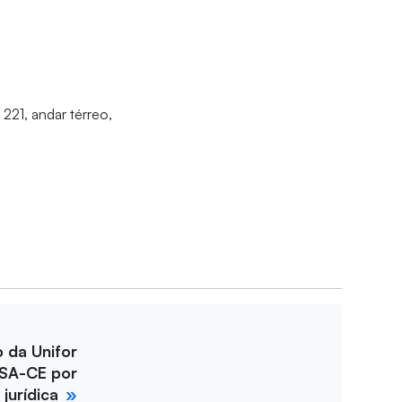
221, andar térreo,
o da Unifor
SA-CE por
jurídica