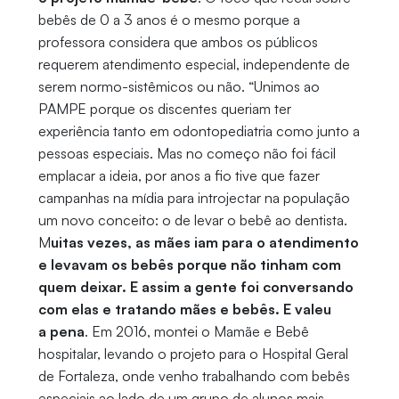
bebês de 0 a 3 anos é o mesmo porque a
professora considera que ambos os públicos
requerem atendimento especial, independente de
serem normo-sistêmicos ou não. “Unimos ao
PAMPE porque os discentes queriam ter
experiência tanto em odontopediatria como junto a
pessoas especiais. Mas no começo não foi fácil
emplacar a ideia, por anos a fio tive que fazer
campanhas na mídia para introjectar na população
um novo conceito: o de levar o bebê ao dentista.
M
uitas vezes, as mães iam para o atendimento
e levavam os bebês porque não tinham com
quem deixar. E assim a gente foi conversando
com elas e tratando mães e bebês. E valeu
a pena
. Em 2016, montei o Mamãe e Bebê
hospitalar, levando o projeto para o Hospital Geral
de Fortaleza, onde venho trabalhando com bebês
especiais ao lado de um grupo de alunos mais