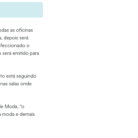
odas as oficinas
a, depois será
onfeccionado o
 será emitido para
to está seguindo
nas salas onde
de Moda, “o
da moda e demais