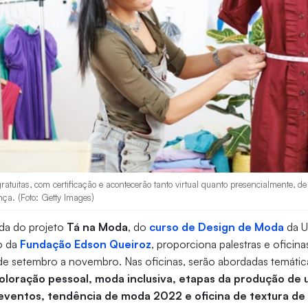
gratuitas, com certificação e acontecerão tanto virtual quanto presencialmente, d
nça. (Foto: Getty Images)
da do projeto
Tá na Moda
, do
curso de Design de Moda
da U
ão da
Fundação Edson Queiroz
, proporciona palestras e oficina
de setembro a novembro. Nas oficinas, serão abordadas temáticas
coloração pessoal, moda inclusiva, etapas da produção de
ventos, tendência de moda 2022 e oficina de textura de