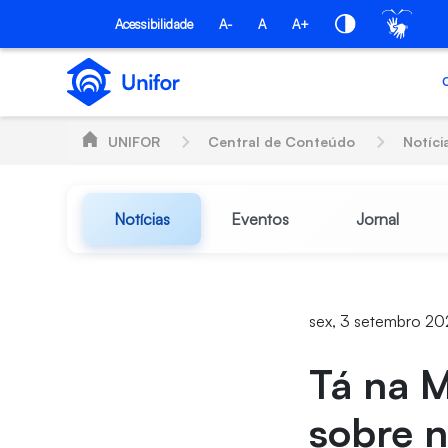
Pular para o Conteúdo principal
Acessibilidade
A-
A
A+
UNIFOR
Central de Conteúdo
Notíci
Notícias
Eventos
Jornal
sex, 3 setembro 20
Tá na M
sobre n