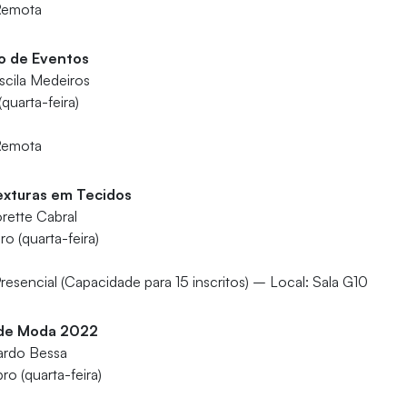
Remota
o de Eventos
iscila Medeiros
quarta-feira)
Remota
exturas em Tecidos
rette Cabral
o (quarta-feira)
resencial (Capacidade para 15 inscritos) – Local: Sala G10
 de Moda 2022
ardo Bessa
o (quarta-feira)