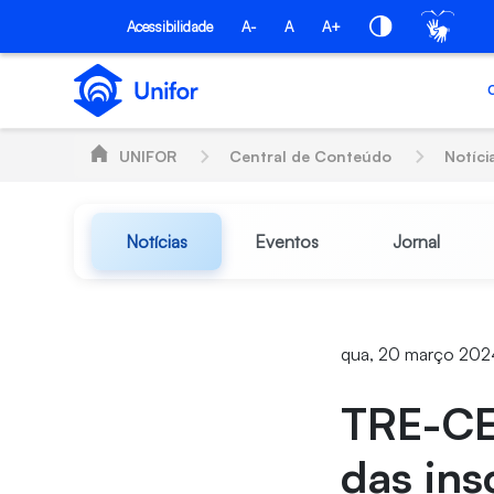
Pular para o Conteúdo principal
Acessibilidade
A-
A
A+
UNIFOR
Central de Conteúdo
Notíci
Notícias
Eventos
Jornal
qua, 20 março 202
TRE-CE 
das ins