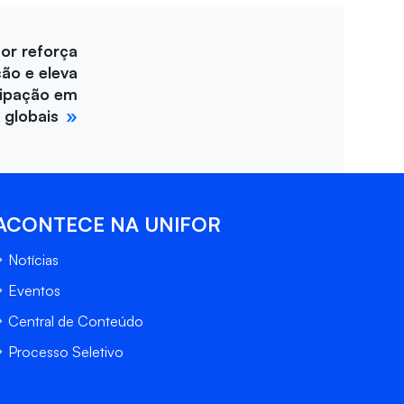
for reforça
ção e eleva
cipação em
 globais
ACONTECE NA UNIFOR
Notícias
Eventos
Central de Conteúdo
Processo Seletivo