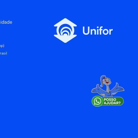
cidade
pp)
asil