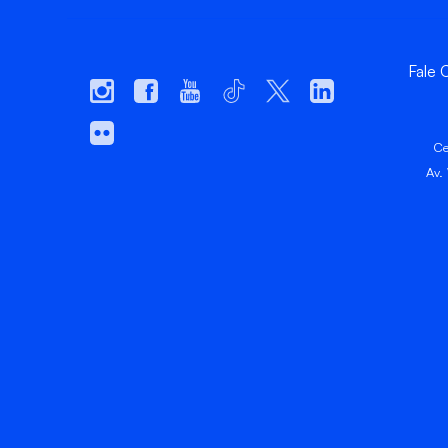
Fale
Ce
Av.