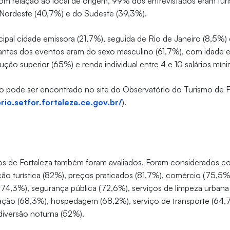
m relação ao local de origem, 99% dos entrevistados eram turis
 Nordeste (40,7%) e do Sudeste (39,3%).
ncipal cidade emissora (21,7%), seguida de Rio de Janeiro (8,5%) 
pantes dos eventos eram do sexo masculino (61,7%), com idade 
rução superior (65%) e renda individual entre 4 e 10 salários mín
o pode ser encontrado no site do Observatório do Turismo de F
rio.setfor.fortaleza.ce.gov.br/
).
iços de Fortaleza também foram avaliados. Foram considerados 
ação turística (82%), preços praticados (81,7%), comércio (75,5%
74,3%), segurança pública (72,6%), serviços de limpeza urbana
ação (68,3%), hospedagem (68,2%), serviço de transporte (64,7
 diversão noturna (52%).