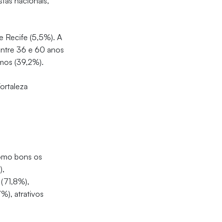
tas nacionais,
e Recife (5,5%). A
entre 36 e 60 anos
imos (39,2%).
ortaleza
como bons os
),
 (71,8%),
%), atrativos