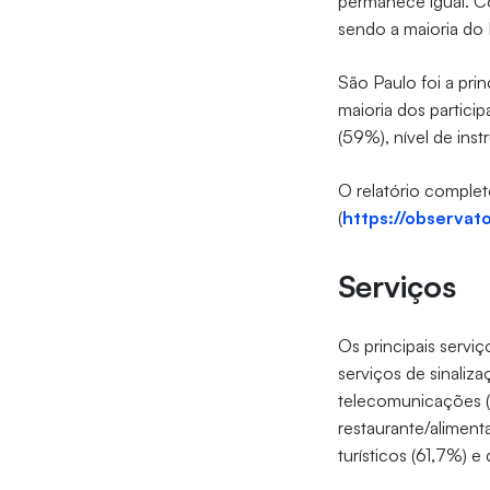
permanece igual. Co
sendo a maioria do
São Paulo foi a pri
maioria dos partici
(59%), nível de inst
O relatório complet
(
https://observato
Serviços
Os principais serv
serviços de sinaliz
telecomunicações (
restaurante/aliment
turísticos (61,7%) e