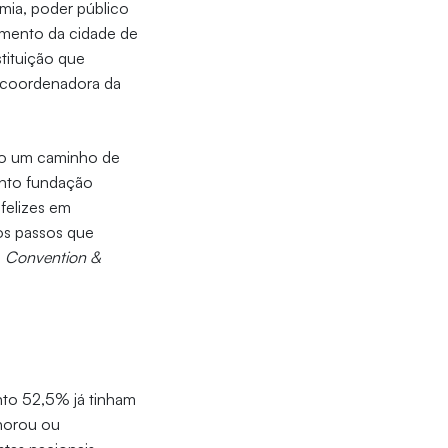
mia, poder público
cimento da cidade de
stituição que
 coordenadora da
do um caminho de
anto fundação
felizes em
os passos que
o
Convention &
anto 52,5% já tinham
lhorou ou