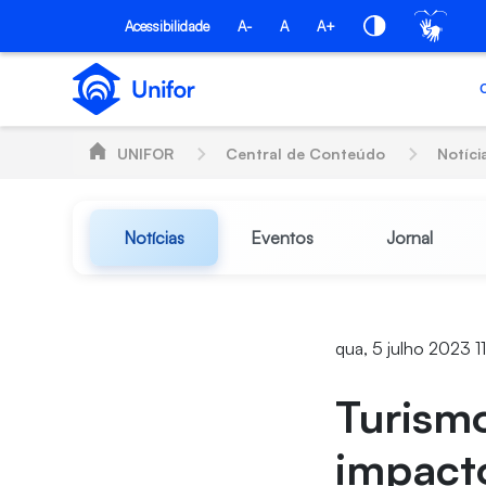
Pular para o Conteúdo principal
Acessibilidade
A-
A
A+
UNIFOR
Central de Conteúdo
Notíci
Notícias
Eventos
Jornal
qua, 5 julho 2023 1
Turism
impacto