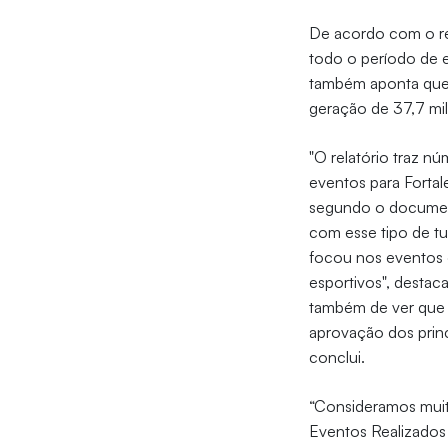
De acordo com o rel
todo o período de e
também aponta que 
geração de 37,7 mil
"O relatório traz n
eventos para Fortal
segundo o documen
com esse tipo de tu
focou nos eventos d
esportivos", destac
também de ver que a
aprovação dos princ
conclui.
“Consideramos muit
Eventos Realizados