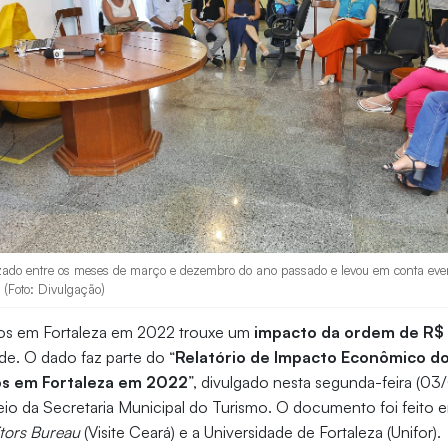
izado entre os meses de março e dezembro do ano passado e levou em conta event
 (Foto: Divulgação)
os em Fortaleza em 2022 trouxe um
impacto da ordem de R$
e. O dado faz parte do “
Relatório de Impacto Econômico d
os em Fortaleza em 2022
”, divulgado nesta segunda-feira (03/
eio da Secretaria Municipal do Turismo. O documento foi feito 
tors Bureau
(Visite Ceará) e a Universidade de Fortaleza (Unifor).