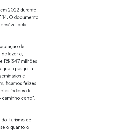
os em 2022 durante
791,14. O documento
onsável pela
 captação de
 de lazer e,
de R$ 347 milhões
á que a pesquisa
seminários e
im, ficamos felizes
ntes índices de
o caminho certo",
o do Turismo de
nse o quanto o