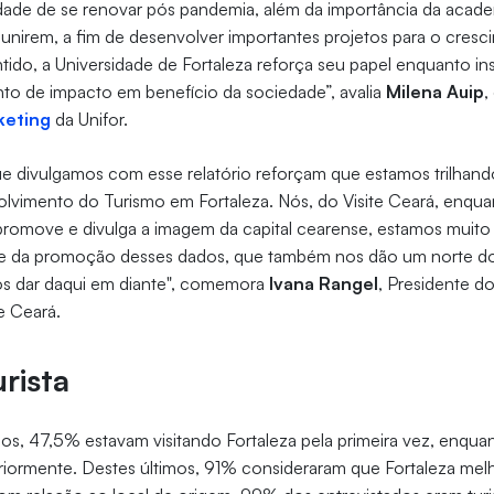
dade de se renovar pós pandemia, além da importância da acade
e unirem, a fim de desenvolver importantes projetos para o cres
ntido, a Universidade de Fortaleza reforça seu papel enquanto in
o de impacto em benefício da sociedade”, avalia
Milena Auip
,
keting
da Unifor.
 divulgamos com esse relatório reforçam que estamos trilhan
lvimento do Turismo em Fortaleza. Nós, do Visite Ceará, enqu
romove e divulga a imagem da capital cearense, estamos muito 
nte da promoção desses dados, que também nos dão um norte d
 dar daqui em diante", comemora
Ivana Rangel
, Presidente d
te Ceará.
urista
dos, 47,5% estavam visitando Fortaleza pela primeira vez, enqu
eriormente. Destes últimos, 91% consideraram que Fortaleza me