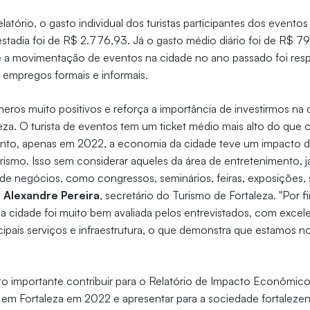
atório, o gasto individual dos turistas participantes dos event
stadia foi de R$ 2.776,93. Já o gasto médio diário foi de R$ 
a movimentação de eventos na cidade no ano passado foi resp
 empregos formais e informais.
úmeros muito positivos e reforça a importância de investirmos na
eza. O turista de eventos tem um ticket médio mais alto do que o
to, apenas em 2022, a economia da cidade teve um impacto 
rismo. Isso sem considerar aqueles da área de entretenimento, j
e negócios, como congressos, seminários, feiras, exposições, 
a
Alexandre Pereira
, secretário do Turismo de Fortaleza. "Por f
 cidade foi muito bem avaliada pelos entrevistados, com excele
ipais serviços e infraestrutura, o que demonstra que estamos n
o importante contribuir para o Relatório de Impacto Econômic
 em Fortaleza em 2022 e apresentar para a sociedade fortaleze