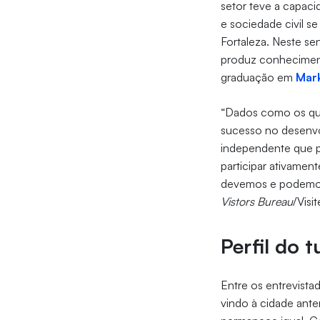
setor teve a capaci
e sociedade civil s
Fortaleza. Neste se
produz conheciment
graduação em
Mar
“Dados como os que
sucesso no desenvo
independente que p
participar ativame
devemos e podemos
Vistors Bureau
/Visi
Perfil do t
Entre os entrevista
vindo à cidade ant