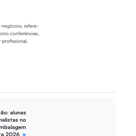
 negócios, refere-
 como conferências,
 profissional,
ção: alunas
nalistas no
Embalagem
ira 2026