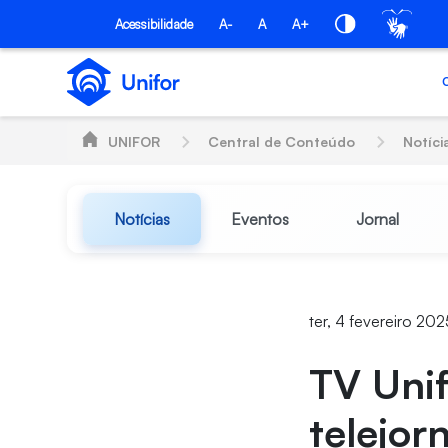
Pular para o Conteúdo principal
Acessibilidade
A-
A
A+
UNIFOR
Central de Conteúdo
Notíci
Notícias
Eventos
Jornal
ter, 4 fevereiro 202
TV Unif
telejo