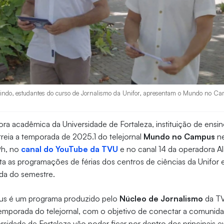
indo, estudantes do curso de Jornalismo da Unifor, apresentam o Mundo no Cam
ora acadêmica da Universidade de Fortaleza, instituição de ensi
streia a temporada de 2025.1 do telejornal
Mundo no Campus
ne
19h, no
canal do YouTube da TVU
e no canal 14 da operadora Al
nta as programações de férias dos centros de ciências da Unifor
da do semestre.
s é um programa produzido pelo
Núcleo de Jornalismo
da TV
emporada do telejornal, com o objetivo de conectar a comunid
rsidade de Fortaleza vão poder ficar por dentro dos principais e