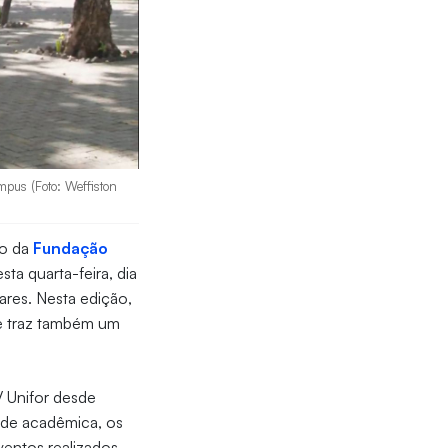
pus (Foto: Weffiston
no da
Fundação
sta quarta-feira, dia
ares. Nesta edição,
 e traz também um
 Unifor desde
ade acadêmica, os
ventos realizados