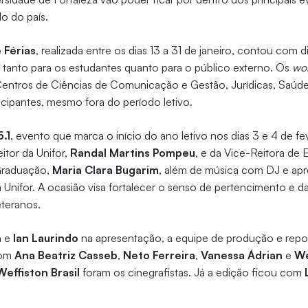
do do país.
 Férias
, realizada entre os dias 13 a 31 de janeiro, contou com d
 tanto para os estudantes quanto para o público externo. Os
wo
entros de Ciências de Comunicação e Gestão, Jurídicas, Saúde
icipantes, mesmo fora do período letivo.
.1
, evento que marca o início do ano letivo nos dias 3 e 4 de f
itor da Unifor,
Randal Martins Pompeu
, e da Vice-Reitora de 
Graduação,
Maria Clara Bugarim
, além de música com DJ e ap
 Unifor. A ocasião visa fortalecer o senso de pertencimento e d
eteranos.
a
e
Ian Laurindo
na apresentação, a equipe de produção e rep
com
Ana Beatriz Casseb
,
Neto Ferreira
,
Vanessa Ádrian
e
We
Weffiston Brasil
foram os cinegrafistas. Já a edição ficou com