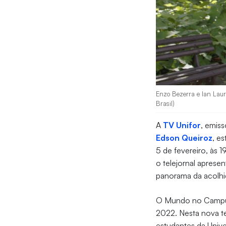
Enzo Bezerra e Ian Laur
Brasil)
A
TV Unifor
, emiss
Edson Queiroz
, e
5 de fevereiro, às 
o telejornal aprese
panorama da acolhi
O Mundo no Campu
2022. Nesta nova t
estudantes da Unive