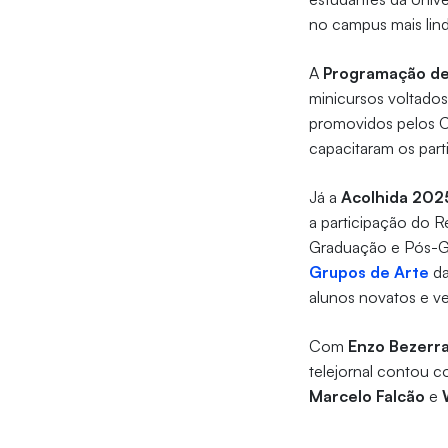
no campus mais lin
A
Programação de
minicursos voltados
promovidos pelos C
capacitaram os part
Já a
Acolhida 2025
a participação do Re
Graduação e Pós-
Grupos de Arte
da
alunos novatos e v
Com
Enzo Bezerr
telejornal contou 
Marcelo Falcão
e