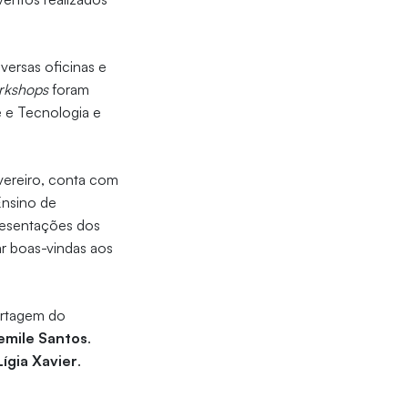
iversas oficinas e
rkshops
foram
 e Tecnologia e
evereiro, conta com
Ensino de
resentações dos
ar boas-vindas aos
ortagem do
mile Santos
.
Lígia Xavier
.