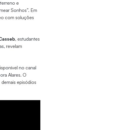
 terreno e
Semear Sonhos”. Em
neo com soluções
.
 Casseb
, estudantes
as, revelam
isponível no canal
ora Alares. O
s demais episódios