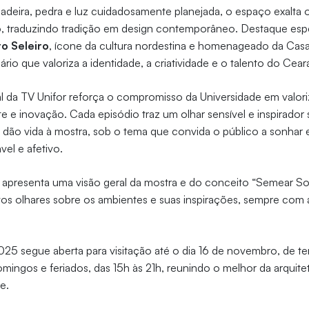
madeira, pedra e luz cuidadosamente planejada, o espaço exalta 
o, traduzindo tradição em design contemporâneo. Destaque espe
o Seleiro
, ícone da cultura nordestina e homenageado da Casa
nário que valoriza a identidade, a criatividade e o talento do Cear
l da TV Unifor reforça o compromisso da Universidade em valoriz
te e inovação. Cada episódio traz um olhar sensível e inspirador
e dão vida à mostra, sob o tema que convida o público a sonhar 
vel e afetivo.
o apresenta uma visão geral da mostra e do conceito “Semear S
vos olhares sobre os ambientes e suas inspirações, sempre com
5 segue aberta para visitação até o dia 16 de novembro, de te
omingos e feriados, das 15h às 21h, reunindo o melhor da arquite
e.