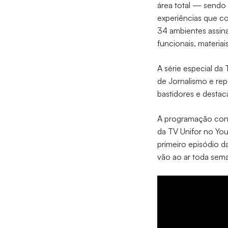
área total — sendo 
experiências que co
34 ambientes assin
funcionais, materia
A série especial da
de Jornalismo e rep
bastidores e desta
A programação cont
da TV Unifor no You
primeiro episódio d
vão ao ar toda sema