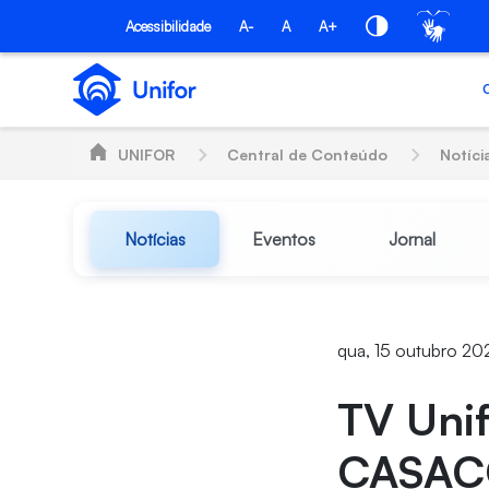
Pular para o Conteúdo principal
Acessibilidade
A-
A
A+
UNIFOR
Central de Conteúdo
Notíci
Notícias
Eventos
Jornal
qua, 15 outubro 20
TV Unif
CASAC