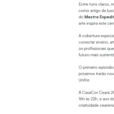
Entre tons claros, 
como artigo de lux
do
Mestre Espedit
arte inspira este ce
A cobertura especia
conectar ensino, ar
os profissionais qu
futuro mais sustentá
O primeiro episódi
próximos trarão no
Unifor.
A CasaCor Ceará 202
16h às 22h, e aos d
criatividade cearens