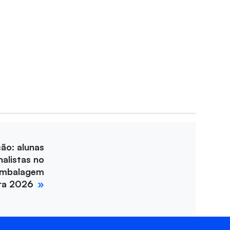
ção: alunas
nalistas no
Embalagem
ira 2026