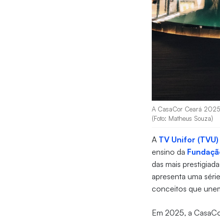
A CasaCor Ceará 2025 é 
(Foto: Matheus Souza)
A
TV Unifor (TVU)
ensino da
Fundaçã
das mais prestigiad
apresenta uma séri
conceitos que unem
Em 2025, a CasaCor