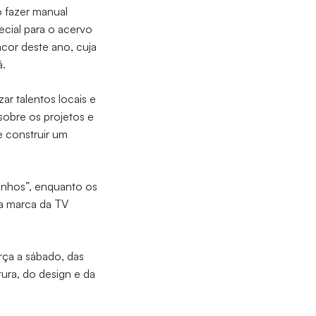
o fazer manual
cial para o acervo
cor deste ano, cuja
á.
ar talentos locais e
 sobre os projetos e
e construir um
onhos”, enquanto os
 a marca da TV
rça a sábado, das
tura, do design e da