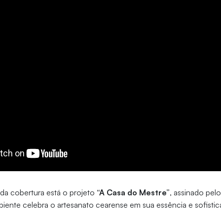
da cobertura está o projeto
“A Casa do Mestre”
, assinado pel
biente celebra o artesanato cearense em sua essência e sofisti