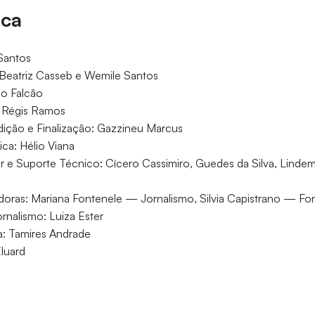
ica
Santos
Beatriz Casseb e Wemile Santos
lo Falcão
: Régis Ramos
ção e Finalização: Gazzineu Marcus
a: Hélio Viana
 e Suporte Técnico: Cícero Cassimiro, Guedes da Silva, Linde
adoras: Mariana Fontenele — Jornalismo, Silvia Capistrano — Fo
nalismo: Luiza Ester
a: Tamires Andrade
luard