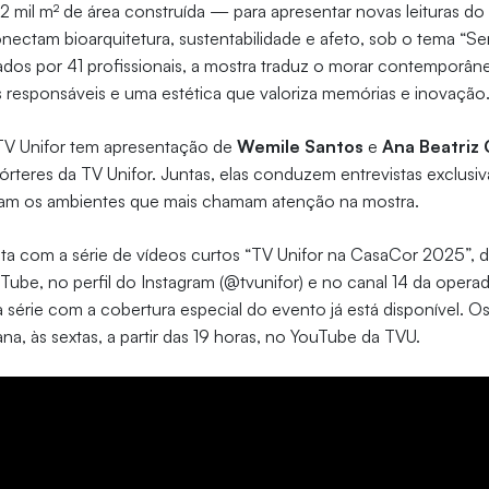
2 mil m² de área construída — para apresentar novas leituras do
nectam bioarquitetura, sustentabilidade e afeto, sob o tema “
ados por 41 profissionais, a mostra traduz o morar contemporâ
is responsáveis e uma estética que valoriza memórias e inovação
 TV Unifor tem apresentação de
Wemile Santos
e
Ana Beatriz
órteres da TV Unifor. Juntas, elas conduzem entrevistas exclusiv
cam os ambientes que mais chamam atenção na mostra.
a com a série de vídeos curtos “TV Unifor na CasaCor 2025”, d
Tube, no perfil do Instagram (@tvunifor) e no canal 14 da operad
a série com a cobertura especial do evento já está disponível. O
na, às sextas, a partir das 19 horas, no YouTube da TVU.