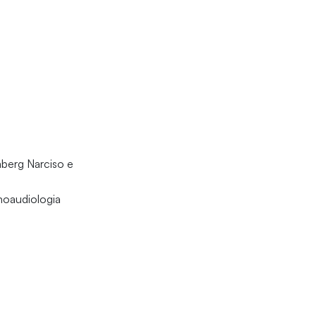
mberg Narciso e
noaudiologia