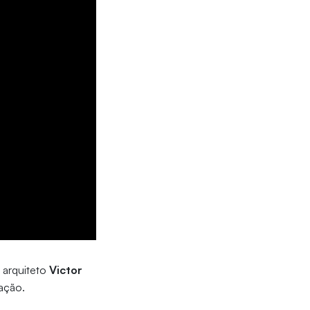
o arquiteto
Victor
cação.