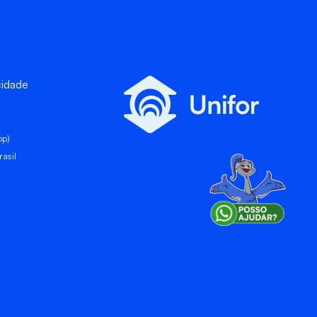
cidade
pp)
asil