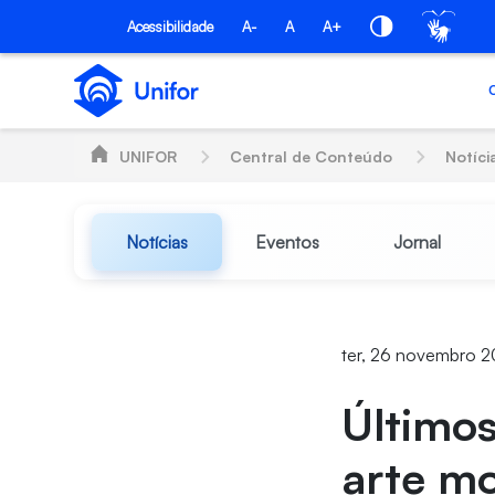
Pular para o Conteúdo principal
Acessibilidade
A-
A
A+
UNIFOR
Central de Conteúdo
Notíci
Notícias
Eventos
Jornal
ter, 26 novembro 2
Últimos
arte mo