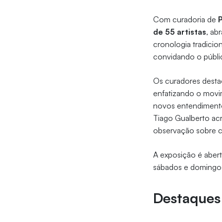
Com curadoria de
de 55 artistas
, ab
cronologia tradicion
convidando o públic
Os curadores destac
enfatizando o movi
novos entendimento
Tiago Gualberto acr
observação sobre c
A exposição é aber
sábados e domingos
Destaques 