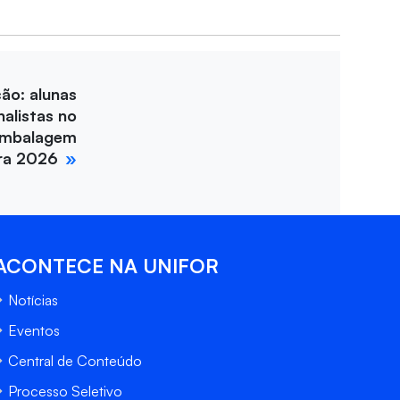
ção: alunas
nalistas no
Embalagem
ira 2026
ACONTECE NA UNIFOR
Notícias
Eventos
Central de Conteúdo
Processo Seletivo