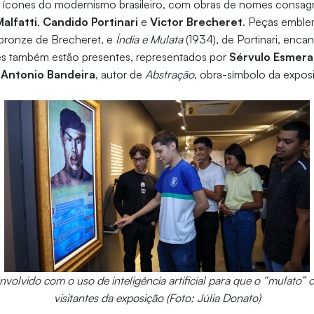
s ícones do modernismo brasileiro, com obras de nomes cons
Malfatti
,
Candido Portinari
e
Victor Brecheret
. Peças embl
e bronze de Brecheret, e
Índia e Mulata
(1934), de Portinari, encan
ses também estão presentes, representados por
Sérvulo Esmera
e
Antonio Bandeira
, autor de
Abstração
, obra-símbolo da expos
envolvido com o uso de inteligência artificial para que o “mulato”
visitantes da exposição (Foto: Júlia Donato)