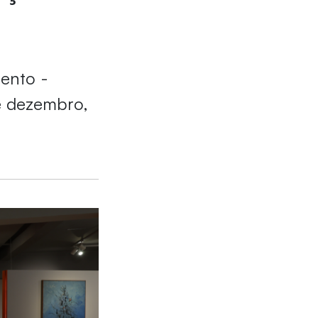
mento -
e dezembro,