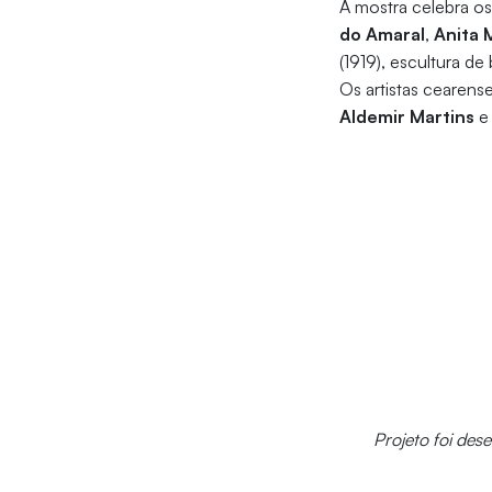
A mostra celebra o
do Amaral
,
Anita 
(1919), escultura d
Os artistas cearen
Aldemir Martins
Projeto foi des