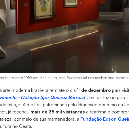
odo dos anos 1910 aos dias atuais, com foco especial nos modernistas brasileir
 arte moderna brasileira têm até o dia
1º de dezembro
para visi
imento - Coleção Igor Queiroz Barroso”
, em cartaz no piso 
de março. A mostra, patrocinada pelo Bradesco por meio da Lei
net, já recebeu
mais de 35 mil visitantes
e reafirma o compro
rtaleza, por meio de sua mantenedora, a
Fundação Edson Quei
ultura no Ceará.