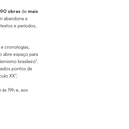
190 obras
de
mais
em abandona a
ntextos e períodos,
 e cronologias,
o abre espaço para
nismo brasileiro”.
giados pontos de
culo XX”.
h às 19h e, aos