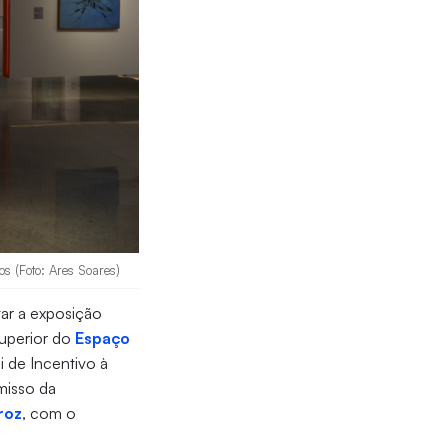
os (Foto: Ares Soares)
tar a exposição
superior do
Espaço
 de Incentivo à
misso da
roz
, com o