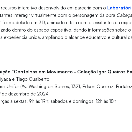
 recurso interativo desenvolvido em parceria com o
Laboratóri
itantes interagir virtualmente com o personagem da obra
Cabeça
o" foi modelado em 3D, animado e fala com os visitantes da exp
izado dentro do espaço expositivo, dando informações sobre o a
 experiência única, ampliando o alcance educativo e cultural d
sição “Centelhas em Movimento - Coleção Igor Queiroz B
iyada e Tiago Gualberto
ral Unifor (Av. Washington Soares, 1321, Edson Queiroz, Fortale
 1º de dezembro de 2024
terças a sextas, 9h às 19h; sábados e domingos, 12h às 18h