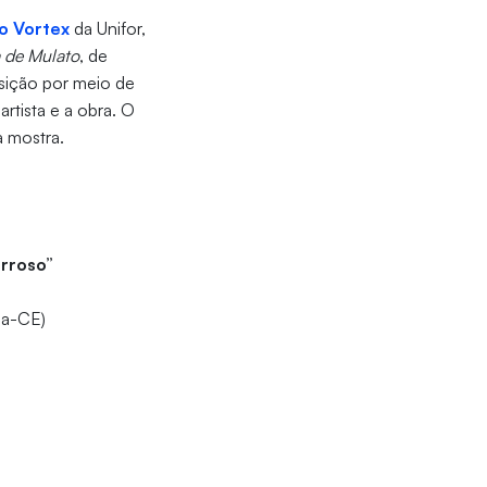
o Vortex
da Unifor,
 de Mulato
, de
osição por meio de
rtista e a obra. O
a mostra.
arroso”
za-CE)