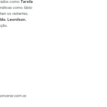
agrados como
Tarsila
emáticas como
Ídolo
tam os visitantes.
ldo
,
Leonilson
,
ição.
 converse com os