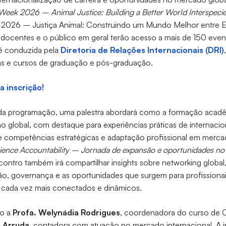
n Week 2026 – Animal Justice: Building a Better World Interspeci
o 2026 – Justiça Animal: Construindo um Mundo Melhor entre Es
 docentes e o público em geral terão acesso a mais de 150 even
a é conduzida pela
Diretoria de Relações Internacionais (DRI)
ias e cursos de graduação e pós-graduação.
a inscrição!
s da programação, uma palestra abordará como a formação acadê
ão global, com destaque para experiências práticas de internacio
 competências estratégicas e adaptação profissional em mercad
ience Accountability – Jornada de expansão e oportunidades n
ncontro também irá compartilhar insights sobre networking globa
ção, governança e as oportunidades que surgem para profissiona
 cada vez mais conectados e dinâmicos.
ão a
Profa. Welynádia Rodrigues
, coordenadora do curso de 
a Arruda
, contadora com atuação no mercado internacional. A i