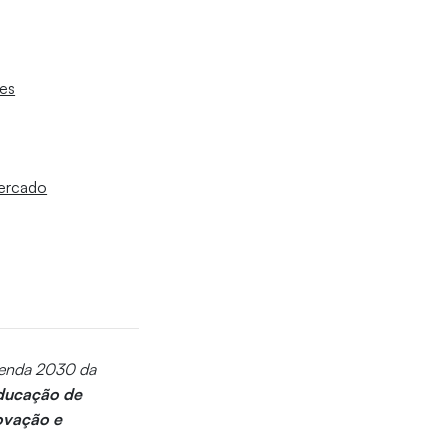
ies
mercado
Agenda 2030 da
ducação de
ovação e