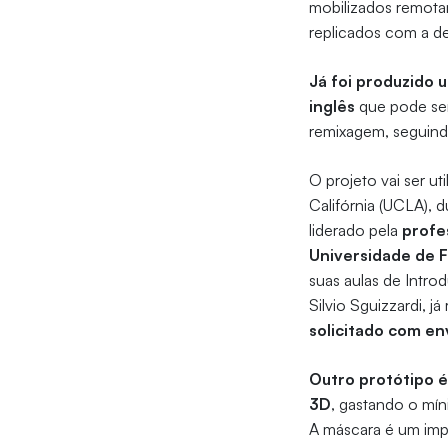
mobilizados remota
replicados com a de
Já foi produzido 
inglês
que pode ser 
remixagem, seguindo
O projeto vai ser u
Califórnia (UCLA), 
liderado pela
profe
Universidade de F
suas aulas de Intro
Silvio Sguizzardi, 
solicitado com e
Outro protótipo é
3D
, gastando o mín
A máscara é um impo