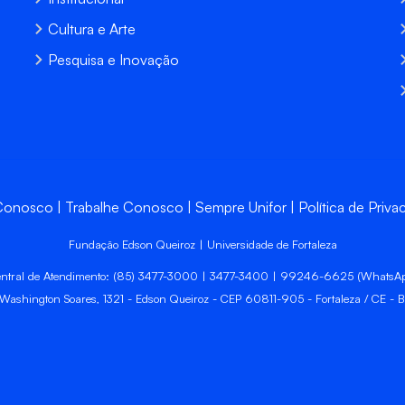
Cultura e Arte
Pesquisa e Inovação
 Conosco
Trabalhe Conosco
Sempre Unifor
Política de Priva
Fundação Edson Queiroz | Universidade de Fortaleza
ntral de Atendimento: (85) 3477-3000 | 3477-3400 | 99246-6625 (WhatsA
 Washington Soares, 1321 - Edson Queiroz - CEP 60811-905 - Fortaleza / CE - Br