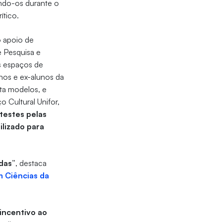
endo-os durante o
ítico.
o apoio de
e Pesquisa e
s espaços de
nos e ex-alunos da
sta modelos, e
 Cultural Unifor,
testes pelas
lizado para
das”
, destaca
 Ciências da
incentivo ao