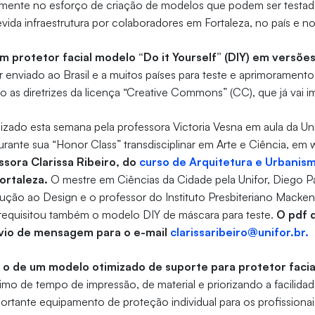
mente no esforço de criação de modelos que podem ser testad
vida infraestrutura por colaboradores em Fortaleza, no país e 
um protetor facial modelo “Do it Yourself” (DIY) em versõ
enviado ao Brasil e a muitos países para teste e aprimoramento 
 as diretrizes da licença “Creative Commons” (CC), que já vai
tilizado esta semana pela professora Victoria Vesna em aula da Un
durante sua “Honor Class” transdisciplinar em Arte e Ciência, em
ssora Clarissa Ribeiro, do
curso de Arquitetura e Urbanis
ortaleza.
O mestre em Ciências da Cidade pela Unifor, Diego Pai
dução ao Design e o professor do Instituto Presbiteriano Macke
já requisitou também o modelo DIY de máscara para teste.
O pdf 
nvio de mensagem para o e-mail
clarissaribeiro@unifor.br.
 o de um modelo otimizado de suporte para protetor faci
imo de tempo de impressão, de material e priorizando a facilidad
rtante equipamento de proteção individual para os profissionai