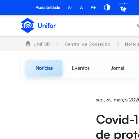
Pular para o Conteúdo principal
Acessibilidade
A-
A
A+
UNIFOR
Central de Conteúdo
Notíci
Notícias
Eventos
Jornal
seg, 30 março 2020
Covid-1
de prot