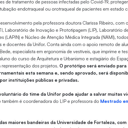
tes de tratamento de pessoas infectadas pelo Covid-19, proteg
tubação endotraqueal ou orotraqueal de pacientes em estado cr
esenvolvimento pela professora doutora Clarissa Ribeiro, com 
TI, Laboratório de Inovação e Prototipagem (LIP), Laboratório d
s (LAPIN) e Núcleo de Atenção Médica Integrada (NAMI), todo
s e docentes da Unifor. Conta ainda com o apoio remoto de alu
Bede, especialista em ergonomia de vestíveis, que imprime e te
aluno do curso de Arquitetura e Urbanismo e estagiário do Espaço
 representação dos projetos.
O protótipo será enviado para 
namentais esta semana e, sendo aprovado, será disponibi
or instituições públicas e privadas.
oluntário do time da Unifor pode ajudar a salvar muitas vi
que também é coordenadora do LIP e professora do
Mestrado em
das maiores bandeiras da Universidade de Fortaleza, com 