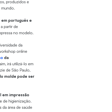
os, produzidos e
no mundo.
es em português e
a partir de
 impressa no modelo.
iversidade da
 workshop online
mo
da
m, irá utilizá-lo em
nzie de São Paulo,
do molde pode ser
al em impressão
e de higienização.
s da área de saúde