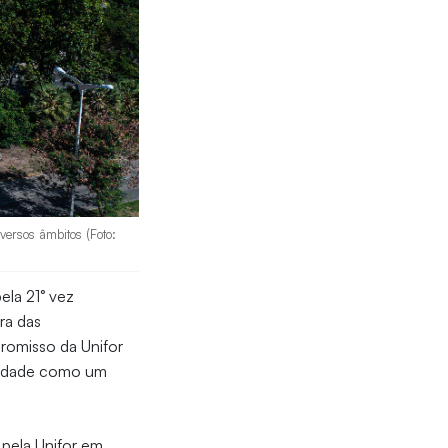
versos âmbitos (Foto:
ela 21° vez
ra das
omisso da Unifor
iedade como um
 pela Unifor em