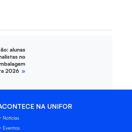
ção: alunas
nalistas no
Embalagem
ira 2026
ACONTECE NA UNIFOR
Notícias
Eventos