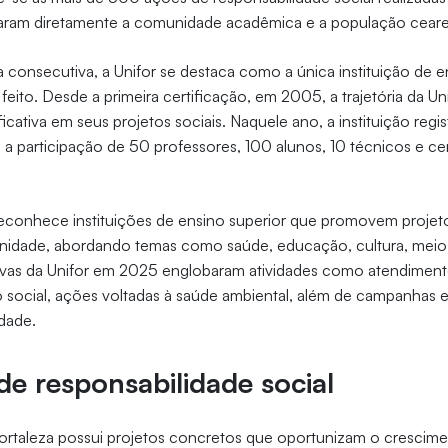
aram diretamente a comunidade acadêmica e a população cear
 consecutiva, a Unifor se destaca como a única instituição de e
 feito. Desde a primeira certificação, em 2005, a trajetória da Un
icativa em seus projetos sociais. Naquele ano, a instituição reg
m a participação de 50 professores, 100 alunos, 10 técnicos e c
conhece instituições de ensino superior que promovem projet
idade, abordando temas como saúde, educação, cultura, meio
ativas da Unifor em 2025 englobaram atividades como atendimento 
o social, ações voltadas à saúde ambiental, além de campanhas 
dade.
 de responsabilidade social
Fortaleza possui projetos concretos que oportunizam o crescim