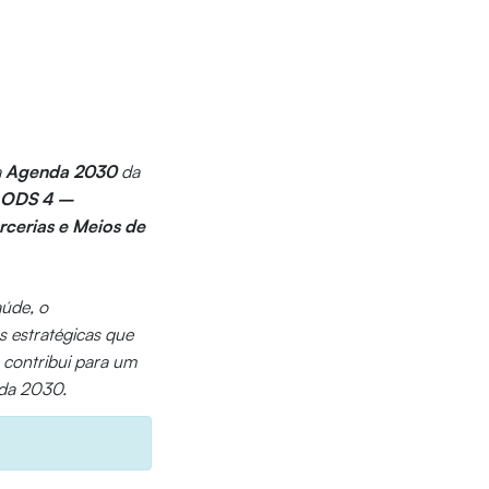
a
Agenda 2030
da
,
ODS 4 –
cerias e Meios de
aúde, o
s estratégicas que
o contribui para um
nda 2030.