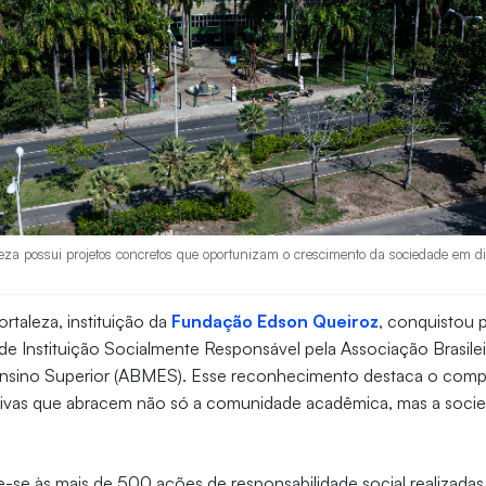
eza possui projetos concretos que oportunizam o crescimento da sociedade em di
rtaleza, instituição da
Fundação Edson Queiroz
, conquistou p
de Instituição Socialmente Responsável pela Associação Brasilei
nsino Superior (ABMES). Esse reconhecimento destaca o compr
tivas que abracem não só a comunidade acadêmica, mas a soc
re-se às mais de 500 ações de responsabilidade social realizadas