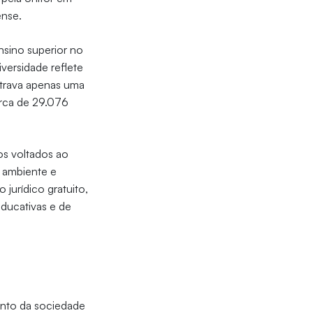
ense.
nsino superior no
iversidade reflete
istrava apenas uma
erca de 29.076
os voltados ao
 ambiente e
jurídico gratuito,
educativas e de
ento da sociedade