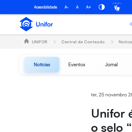
Pular para o Conteúdo principal
Acessibilidade
A-
A
A+
UNIFOR
Central de Conteúdo
Notíci
Notícias
Eventos
Jornal
ter, 25 novembro 2
Unifor 
o selo 