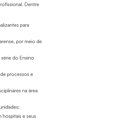
ofissional. Dentre
nalizantes para
arense, por meio de
ª série do Ensino
 de processos e
sciplinares na área
unidades;
 hospitais e seus