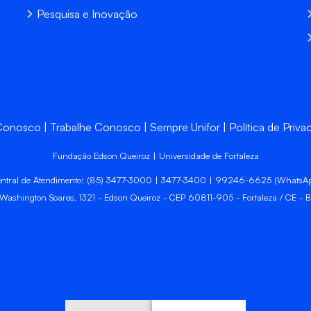
Pesquisa e Inovação
 Conosco
Trabalhe Conosco
Sempre Unifor
Política de Priva
Fundação Edson Queiroz | Universidade de Fortaleza
ntral de Atendimento: (85) 3477-3000 | 3477-3400 | 99246-6625 (WhatsA
 Washington Soares, 1321 - Edson Queiroz - CEP 60811-905 - Fortaleza / CE - Br