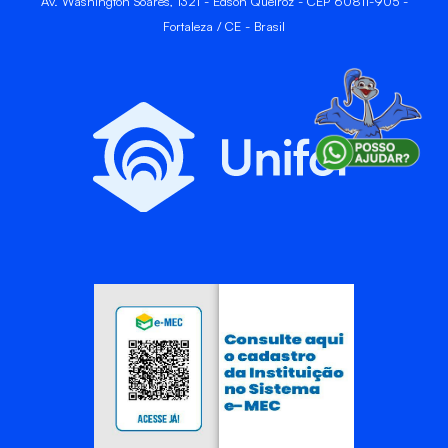
Av. Washington Soares, 1321 - Edson Queiroz - CEP 60811-905 -
Fortaleza / CE - Brasil