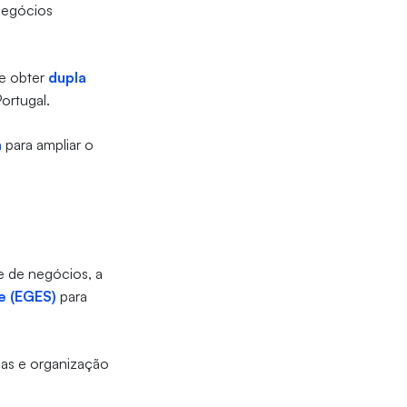
Negócios
de obter
dupla
ortugal.
a
para ampliar o
e de negócios, a
e (EGES)
para
ias e organização