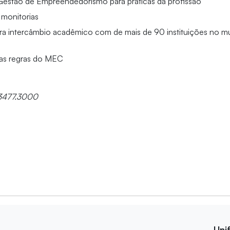
 Gestão de Empreendedorismo para práticas da profissão
monitorias
ra intercâmbio acadêmico com de mais de 90 instituições no 
as regras do MEC
 3477.3000
Uni