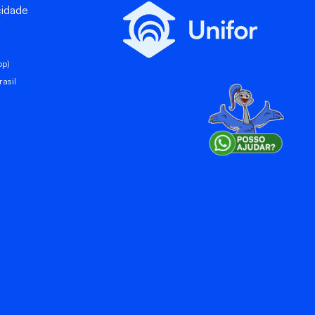
cidade
pp)
asil