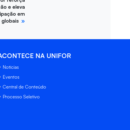
ção e eleva
cipação em
 globais
ACONTECE NA UNIFOR
Notícias
Eventos
Central de Conteúdo
Processo Seletivo