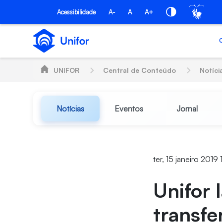
Pular para o Conteúdo principal
Acessibilidade
A-
A
A+
UNIFOR
Central de Conteúdo
Notíci
Notícias
Eventos
Jornal
ter, 15 janeiro 2019
Unifor 
transfe