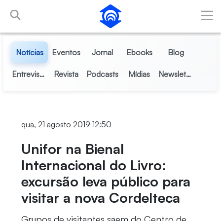
Pular para o Conteúdo principal
Notícias
Eventos
Jornal
Ebooks
Blog
Entrevistas
Revista
Podcasts
Mídias
Newsletter
qua, 21 agosto 2019 12:50
Unifor na Bienal
Internacional do Livro:
excursão leva público para
visitar a nova Cordelteca
Grupos de visitantes saem do Centro de