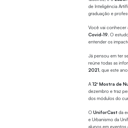
de Inteligência Art
graduação e profes
Você vai conhecer 
Covid-19
. O estud
entender os impacto
Já pensou em ter se
reúne todas as info
2021
, que este ano
A
12ª Mostra de N
dezembro e traz pe
dos módulos do cur
O
UniforCast
da ed
e Urbanismo da Unif
alunos em eventos