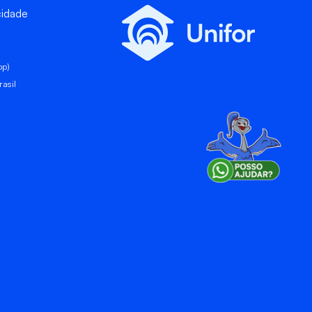
cidade
pp)
asil