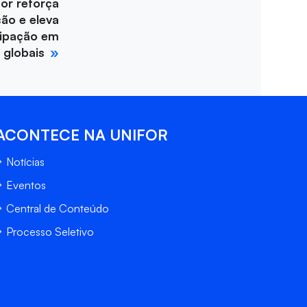
for reforça
ção e eleva
cipação em
 globais
ACONTECE NA UNIFOR
Notícias
Eventos
Central de Conteúdo
Processo Seletivo