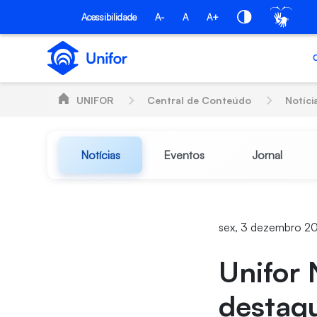
Pular para o Conteúdo principal
Acessibilidade
A-
A
A+
UNIFOR
Central de Conteúdo
Notíci
Notícias
Eventos
Jornal
sex, 3 dezembro 20
Unifor 
destaq