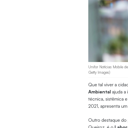
Unifor Notícias Mobile 
Getty Images)
Que tal viver a ci
Ambiental
ajuda a 
técnica, sistêmica 
2021, apresenta um 
Outro destaque do p
Queiroz, é o
Labor