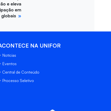
ção e eleva
cipação em
 globais
ACONTECE NA UNIFOR
Notícias
Eventos
Central de Conteúdo
Processo Seletivo