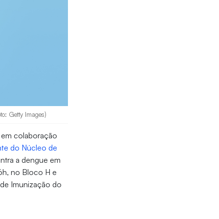
to: Getty Images)
, em colaboração
nte do Núcleo de
contra a dengue em
16h, no Bloco H e
a de Imunização do