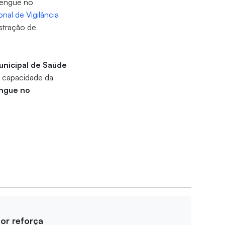
 dengue no
nal de Vigilância
istração de
unicipal de Saúde
a capacidade da
engue no
for reforça