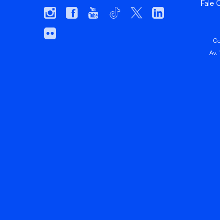
Fale
Ce
Av.