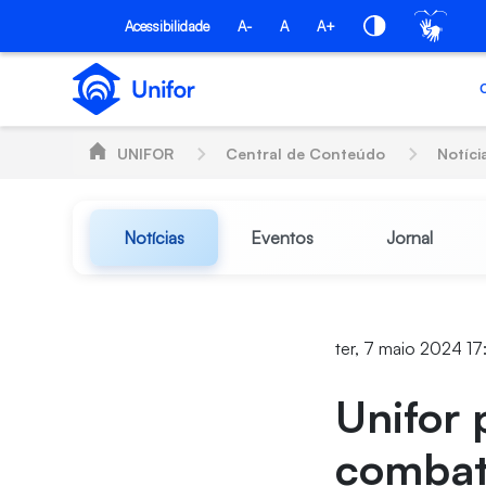
Pular para o Conteúdo principal
Acessibilidade
A-
A
A+
UNIFOR
Central de Conteúdo
Notíci
Notícias
Eventos
Jornal
ter, 7 maio 2024 17
Unifor
combat