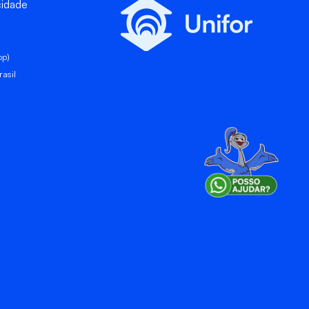
cidade
pp)
asil