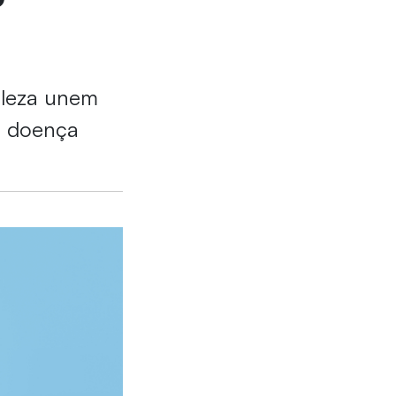
aleza unem
 a doença