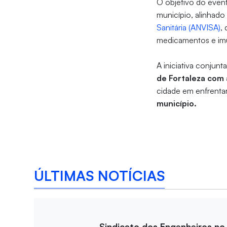
O objetivo do event
município, alinhad
Sanitária (ANVISA)
,
medicamentos e imu
A iniciativa conjun
de Fortaleza com 
cidade em enfrenta
município.
ÚLTIMAS NOTÍCIAS
Sindicato dos Engenheiros no