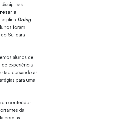
s disciplinas
resarial
isciplina
Doing
alunos foram
 do Sul para
ebemos alunos de
 de experiência
 estão cursando as
ratégias para uma
borda conteúdos
portantes da
ada com as