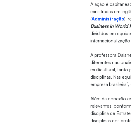
A ação é capitanea
ministradas em ingl
(
Administração
), 
Business in World 
divididos em equipe
internacionalizaçã
A professora Daiane
diferentes naciona
multicultural, tant
disciplinas. Nas eq
empresa brasileira”, 
Além da conexão ent
relevantes, conform
disciplina de Estr
disciplinas dos pro