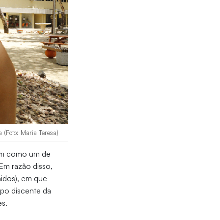
 (Foto: Maria Teresa)
em como um de
Em razão disso,
nidos), em que
rpo discente da
es.