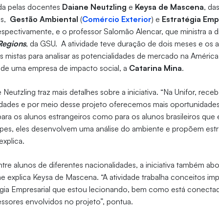
da pelas docentes
Daiane Neutzling
e
Keysa de Mascena
, da
ês,
Gestão Ambiental
(
Comércio Exterior
) e
Estratégia Emp
respectivamente, e o professor Salomão Alencar, que ministra a d
Regions
, da GSU. A atividade teve duração de dois meses e os 
s mistas para analisar as potencialidades de mercado na América
o de uma empresa de impacto social, a
Catarina Mina
.
 Neutzling traz mais detalhes sobre a iniciativa. “Na Unifor, rec
lidades e por meio desse projeto oferecemos mais oportunidades
o para os alunos estrangeiros como para os alunos brasileiros que
uipes, eles desenvolvem uma análise do ambiente e propõem est
explica.
re alunos de diferentes nacionalidades, a iniciativa também a
e explica Keysa de Mascena. “A atividade trabalha conceitos im
atégia Empresarial que estou lecionando, bem como está conect
fessores envolvidos no projeto”, pontua.