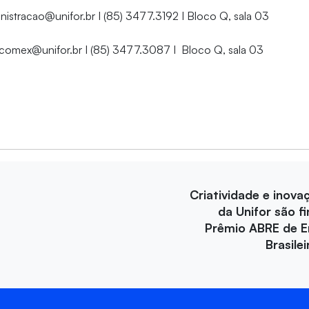
nistracao@unifor.br I (85) 3477.3192 I Bloco Q, sala 03
 comex@unifor.br I (85) 3477.3087 I Bloco Q, sala 03
Criatividade e inova
da Unifor são fi
Prêmio ABRE de 
Brasile