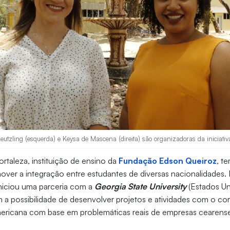
utzling (esquerda) e Keysa de Mascena (direita) são organizadoras da iniciativa
ortaleza, instituição de ensino da
Fundação Edson Queiroz
, t
over a integração entre estudantes de diversas nacionalidades. 
iniciou uma parceria com a
Georgia State University
(Estados U
m a possibilidade de desenvolver projetos e atividades com o co
americana com base em problemáticas reais de empresas cearens