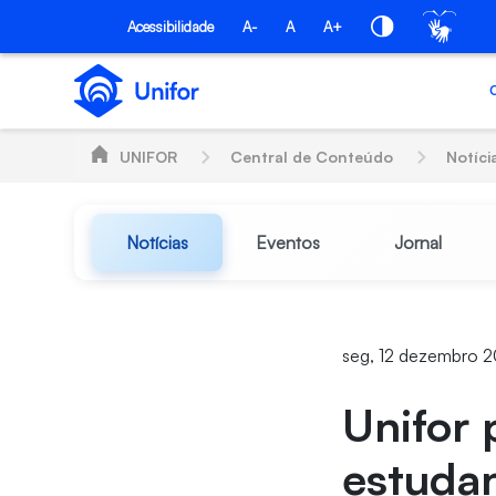
Pular para o Conteúdo principal
Acessibilidade
A-
A
A+
UNIFOR
Central de Conteúdo
Notíci
Notícias
Eventos
Jornal
seg, 12 dezembro 
Unifor 
estudan