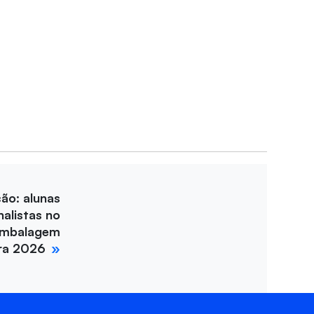
ção: alunas
nalistas no
Embalagem
ira 2026