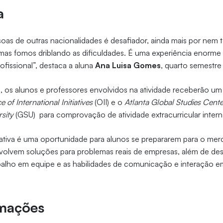
a
oas de outras nacionalidades é desafiador, ainda mais por nem
 mas fomos driblando as dificuldades. É uma experiência enorme
fissional”, destaca a aluna
Ana Luisa Gomes
, quarto semestre
e, os alunos e professores envolvidos na atividade receberão um c
ce of International Initiatives
(OII) e o
Atlanta Global Studies Cent
sity
(GSU) para comprovação de atividade extracurricular intern
ciativa é uma oportunidade para alunos se prepararem para o mer
olvem soluções para problemas reais de empresas, além de des
balho em equipe e as habilidades de comunicação e interação
rmações