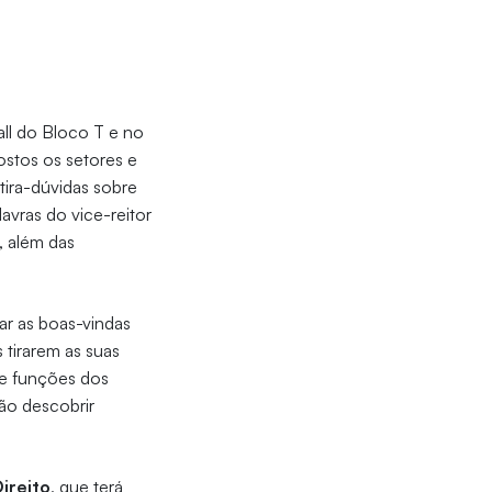
hall do Bloco T e no
ostos os setores e
 tira-dúvidas sobre
avras do vice-reitor
, além das
ar as boas-vindas
 tirarem as suas
 e funções dos
rão descobrir
ireito
, que terá