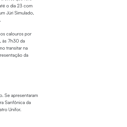
até o dia 23 com
 um Júri Simulado,
.
 os calouros por
z, às 7h30 da
o transitar na
presentação da
vo. Se apresentaram
tra Sanfônica da
tro Unifor.