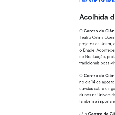
Leia o Unifor Notí
Acolhida 
O
Centro de Ciên
Teatro Celina Quei
projetos da Unifor, 
o Enade. Acontecerá
de Graduação, prof
tradicionais boas-v
O
Centro de Ciên
no dia 14 de agosto
dúvidas sobre carga
alunos na Universid
também a importânci
Já o
Centro de Ciê