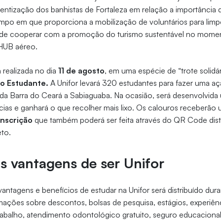
ntização dos banhistas de Fortaleza em relação a importância d
mpo em que proporciona a mobilização de voluntários para limp
im de cooperar com a promoção do turismo sustentável no mom
HUB aéreo.
á realizada no dia
11 de agosto
, em uma espécie de “trote solidár
o Estudante.
A Unifor levará 320 estudantes para fazer uma açã
, da Barra do Ceará a Sabiaguaba. Na ocasião, será desenvolvida
ias e ganhará o que recolher mais lixo. Os calouros receberão
 inscrição
que também poderá ser feita através do QR Code distr
eto.
 vantagens de ser Unifor
antagens e benefícios de estudar na Unifor será distribuído dur
rmações sobre descontos, bolsas de pesquisa, estágios, experiênc
rabalho, atendimento odontológico gratuito, seguro educacional