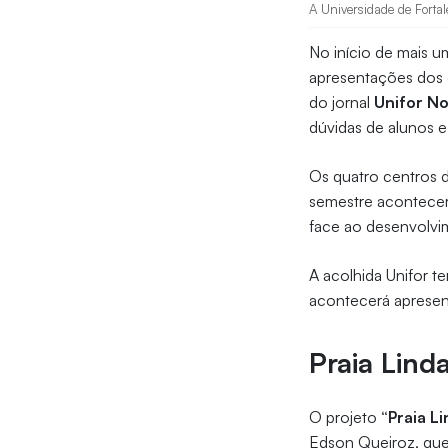
A Universidade de Fortal
No início de mais u
apresentações dos g
do jornal
Unifor No
dúvidas de alunos e
Os quatro centros d
semestre acontece
face ao desenvolvi
A acolhida Unifor te
acontecerá apresent
Praia Lind
O projeto
“Praia L
Edson Queiroz, que 