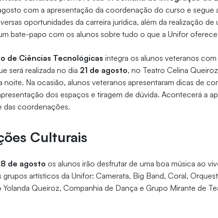
e agosto com a apresentação da coordenação do curso e segue 
iversas oportunidades da carreira jurídica, além da realização de
 um bate-papo com os alunos sobre tudo o que a Unifor oferece
o de Ciências Tecnológicas
integra os alunos veteranos com
ue será realizada no dia
21 de agosto
, no Teatro Celina Queiro
 noite. Na ocasião, alunos veteranos apresentaram dicas de com
apresentação dos espaços e tiragem de dúvida. Acontecerá a a
e das coordenações.
ões Culturais
 8 de agosto
os alunos irão desfrutar de uma boa música ao vi
grupos artísticos da Unifor: Camerata, Big Band, Coral, Orques
o Yolanda Queiroz, Companhia de Dança e Grupo Mirante de Tea