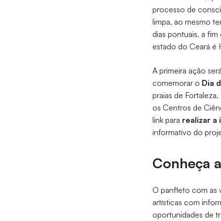
processo de conscie
limpa, ao mesmo te
dias pontuais, a f
estado do Ceará é 
A primeira ação ser
comemorar o
Dia d
praias de Fortaleza
os Centros de Ciênc
link para
realizar a
informativo do proj
Conheça as
O panfleto com as v
artísticas com info
oportunidades de t