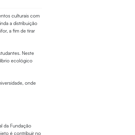
entos culturais com
nda a distribuição
r, a fim de tirar
studantes. Neste
líbrio ecológico
Universidade, onde
al da Fundação
eto é contribuir no