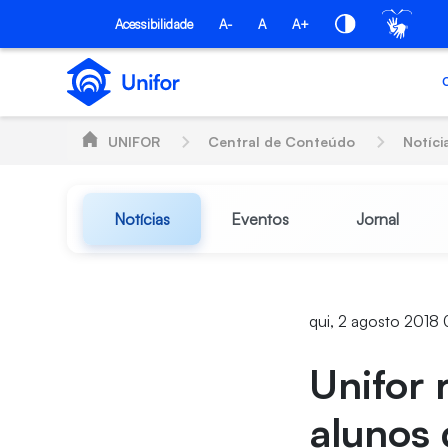
Pular para o Conteúdo principal
Acessibilidade
A-
A
A+
UNIFOR
Central de Conteúdo
Notíci
Notícias
Eventos
Jornal
qui, 2 agosto 2018
Unifor 
alunos