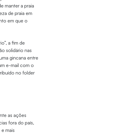
e manter a praia
eza de praia em
ento em que o
io”, a fim de
o solidário nas
 uma gincana entre
 um e-mail com o
ibuído no folder
ante as ações
ias fora do país,
 e mais