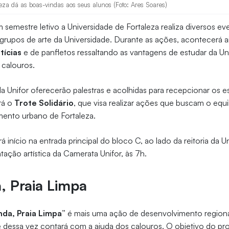
eza dá as boas-vindas aos seus alunos (Foto: Ares Soares)
m semestre letivo a Universidade de Fortaleza realiza diversos ev
rupos de arte da Universidade. Durante as ações, acontecerá ai
tícias
e de panfletos ressaltando as vantagens de estudar da Unifo
 calouros.
a Unifor oferecerão palestras e acolhidas para recepcionar os e
rá o
Trote Solidário
, que visa realizar ações que buscam o equi
mento urbano de Fortaleza.
rá início na entrada principal do bloco C, ao lado da reitoria da 
ação artística da Camerata Unifor, às 7h.
a, Praia Limpa
inda, Praia Limpa”
é mais uma ação de desenvolvimento region
dessa vez contará com a ajuda dos calouros. O objetivo do proj