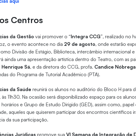
cias aqui
dos Centros
cias da Gestão
vai promover o
“Integra CCG”
, realizado no 
roz, o evento acontece no dia
29 de agosto
, onde estarão exp
como Divisão de Estágio, Biblioteca, intercâmbio internacional e
 ainda uma apresentação artística dentro do Teatro, com as pal
.
Henrique Sá
, e da diretora do CCG, profa.
Candice Nóbrega
indas do Programa de Tutorial Acadêmico (PTA).
cias da Saúde
reunirá os alunos no auditório do Bloco H para d
, às 11h30. Na ocasião será disponibilizado espaço para os alunos
 horários e Grupo de Estudo Dirigido (GED), assim como, papel
ade, aqueles que quiserem participar dos encontros científicos i
a da sua participação.
ncias Jurídicas
promove sua
VI Semana de Integração de D