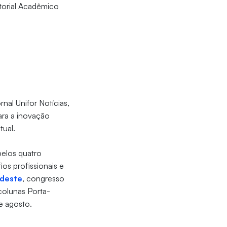
torial Acadêmico
rnal Unifor Notícias,
ara a inovação
tual.
pelos quatro
os profissionais e
deste
, congresso
colunas Porta-
e agosto.