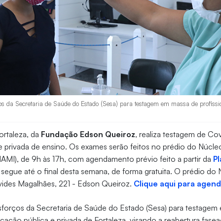
ços da Secretaria de Saúde do Estado (Sesa) para testagem em massa de profiss
ortaleza, da
Fundação Edson Queiroz
, realiza testagem de Co
de privada de ensino. Os exames serão feitos no prédio do Núcl
AMI), de 9h às 17h, com agendamento prévio feito a partir da
P
 segue até o final desta semana, de forma gratuita. O prédio do 
vides Magalhães, 221 - Edson Queiroz.
Clique aqui para agend
esforços da Secretaria de Saúde do Estado (Sesa) para testage
ucação pública e privada de Fortaleza, visando a reabertura fase