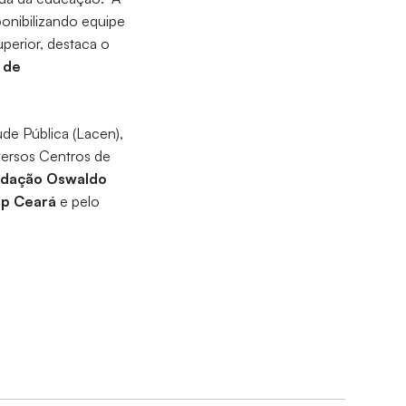
sponibilizando equipe
uperior, destaca o
 de
úde Pública (Lacen),
versos Centros de
dação Oswaldo
p Ceará
e pelo