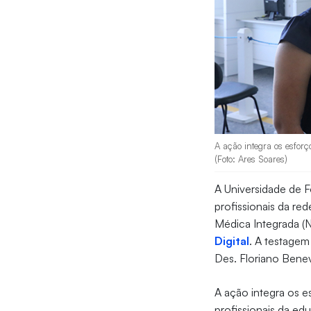
A ação integra os esfor
(Foto: Ares Soares)
A Universidade de F
profissionais da re
Médica Integrada (N
Digital
. A testagem
Des. Floriano Bene
A ação integra os 
profissionais da ed