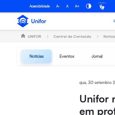
Pular para o Conteúdo principal
Acessibilidade
A-
A
A+
UNIFOR
Central de Conteúdo
Notíci
Notícias
Eventos
Jornal
qua, 30 setembro 
Unifor 
em prof