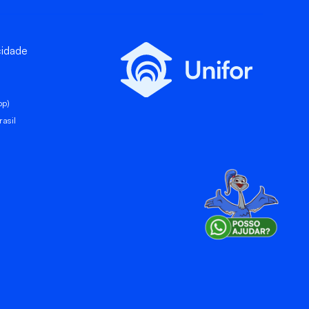
cidade
pp)
asil