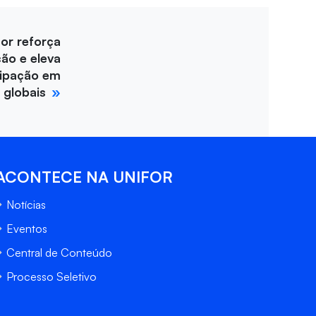
for reforça
ção e eleva
cipação em
 globais
ACONTECE NA UNIFOR
Notícias
Eventos
Central de Conteúdo
Processo Seletivo