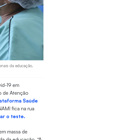
ionais da educação.
vid-19 em
eo de Atenção
lataforma Saúde
NAMI fica na rua
ar o teste.
m em massa de
ada da educação. “A