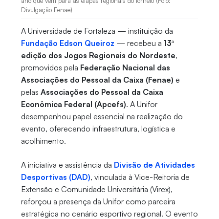
ano que vem para as etapas regionais do torneio (Foto:
Divulgação Fenae)
A Universidade de Fortaleza — instituição da
Fundação Edson Queiroz
— recebeu a
13ª
edição dos Jogos Regionais do Nordeste
,
promovidos pela
Federação Nacional das
Associações do Pessoal da Caixa (Fenae)
e
pelas
Associações do Pessoal da Caixa
Econômica Federal (Apcefs)
. A Unifor
desempenhou papel essencial na realização do
evento, oferecendo infraestrutura, logística e
acolhimento.
A iniciativa e assistência da
Divisão de Atividades
Desportivas (DAD)
, vinculada à Vice-Reitoria de
Extensão e Comunidade Universitária (Virex),
reforçou a presença da Unifor como parceira
estratégica no cenário esportivo regional. O evento