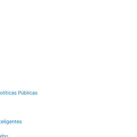
líticas Públicas
eligentes
alho