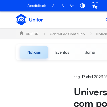
Pular para o Conteúdo principal
Acessibilidade
A-
A
A+
UNIFOR
Central de Conteúdo
Notíci
Notícias
Eventos
Jornal
seg, 17 abril 2023 1
Univers
com po