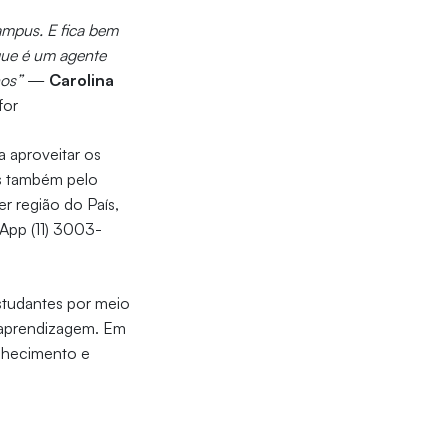
ampus. E fica bem
 que é um agente
nos”
—
Carolina
for
a aproveitar os
as também pelo
r região do País,
App (11) 3003-
studantes por meio
 aprendizagem. Em
onhecimento e