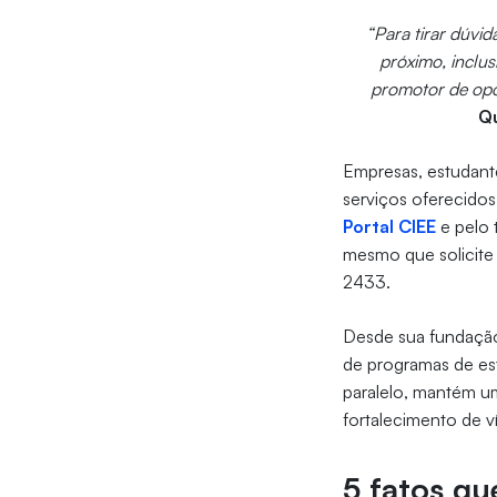
“Para tirar dúvi
próximo, inclus
promotor de opo
Q
Empresas, estudante
serviços oferecidos
Portal CIEE
e pelo 
mesmo que solicite
2433.
Desde sua fundação
de programas de es
paralelo, mantém u
fortalecimento de ví
5 fatos qu