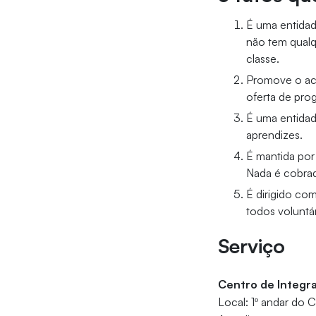
É uma entidade
não tem qualq
classe.
Promove o ace
oferta de pro
É uma entidad
aprendizes.
É mantida por
Nada é cobrad
É dirigido co
todos voluntár
Serviço
Centro de Integr
Local: 1º andar do 