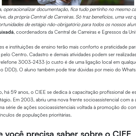
da, operacionalizar documentação, fica tudo pertinho no mesmo c
ive, da própria Central de Carreiras. Só traz benefícios, uma vez
rtunidades de estágio não-obrigatório para todos os nossos alu
uixadá
, coordenadora da Central de Carreiras e Egressos da Uni
s e instituições de ensino terão mais conforto e praticidade par
 pelo Centro. Cadastro e demais atividades podem ser realizad
telefone 3003-2433 (o custo é de uma ligação local em qualque
 o DDD). O aluno também pode tirar dúvidas por meio do Whats
, há 59 anos, o CIEE se dedica à capacitação profissional de e
tágio. Em 2003, abriu uma nova frente socioassistencial com a
ma série de ações socioassistenciais voltada à promoção do c
nculos de populações prioritárias.
e você precisa saber sobre o CIEE