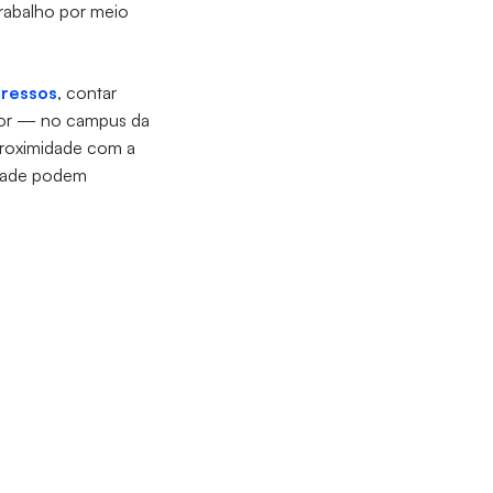
trabalho por meio
gressos
, contar
ifor — no campus da
proximidade com a
idade podem