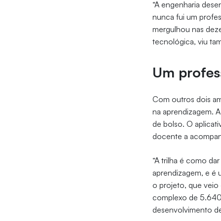
“A engenharia desen
nunca fui um profes
mergulhou nas deze
tecnológica, viu t
Um profess
Com outros dois ami
na aprendizagem. 
de bolso. O aplicat
docente a acompan
“A trilha é como da
aprendizagem, e é u
o projeto, que veio
complexo de 5.640 
desenvolvimento d