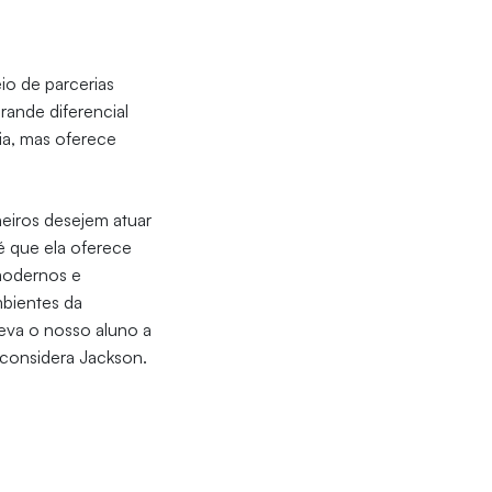
io de parcerias
ande diferencial
ria, mas oferece
heiros desejem atuar
 é que ela oferece
 modernos e
mbientes da
eva o nosso aluno a
 considera Jackson.