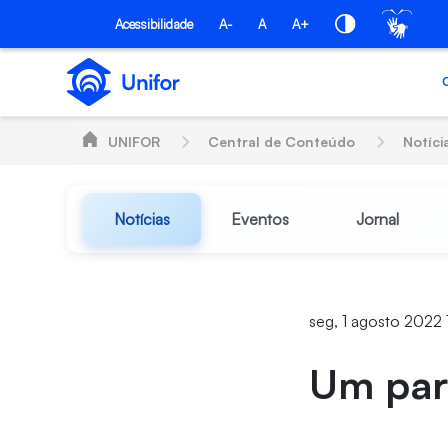
Pular para o Conteúdo principal
Acessibilidade
A-
A
A+
UNIFOR
Central de Conteúdo
Notíci
Notícias
Eventos
Jornal
seg, 1 agosto 2022
Um par