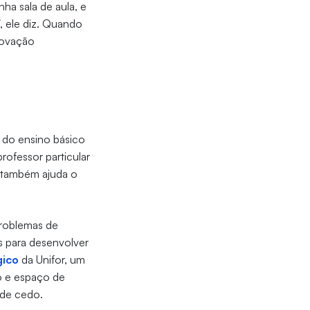
ha sala de aula, e
, ele diz. Quando
novação
s do ensino básico
fessor particular
e também ajuda o
problemas de
os para desenvolver
gico
da Unifor, um
o e espaço de
de cedo.