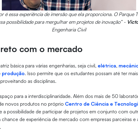
or é essa experiência de imersão que ela proporciona. O Parque 
ssa possibilidade para mergulhar em projetos de inovação” -
Victo
Engenharia Civil
ireto com o mercado
triz básica para várias engenharias, seja civil,
elétrica
,
mecâni
e
produção
. Isso permite que os estudantes possam até ter ma
roveitando as disciplinas.
paço para a interdisciplinaridade. Além dos mais de 50 laboratór
 de novos produtos no próprio
Centro de Ciência e Tecnologi
 a possibilidade de participar de projetos em conjunto com out
 chance de experiência de mercado com empresas parceiras e a
.