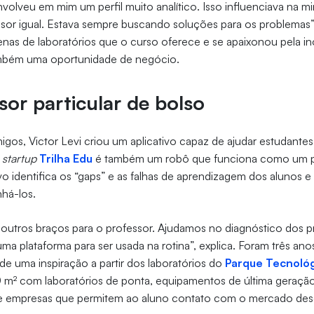
volveu em mim um perfil muito analítico. Isso influenciava na min
sor igual. Estava sempre buscando soluções para os problemas”
nas de laboratórios que o curso oferece e se apaixonou pela i
ambém uma oportunidade de negócio.
or particular de bolso
gos, Victor Levi criou um aplicativo capaz de ajudar estudante
A
startup
Trilha Edu
é também um robô que funciona como um pro
ivo identifica os “gaps” e as falhas de aprendizagem dos alunos 
há-los.
r outros braços para o professor. Ajudamos no diagnóstico dos 
ma plataforma para ser usada na rotina”, explica. Foram três an
 de uma inspiração a partir dos laboratórios do
Parque Tecnoló
m² com laboratórios de ponta, equipamentos de última geraçã
e empresas que permitem ao aluno contato com o mercado des