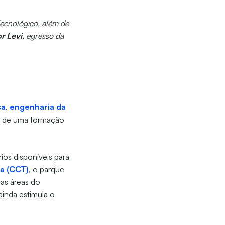
Tecnológico, além de
r Levi
, egresso da
ca
,
engenharia da
is de uma formação
ios disponíveis para
a (CCT)
, o parque
ras áreas do
inda estimula o