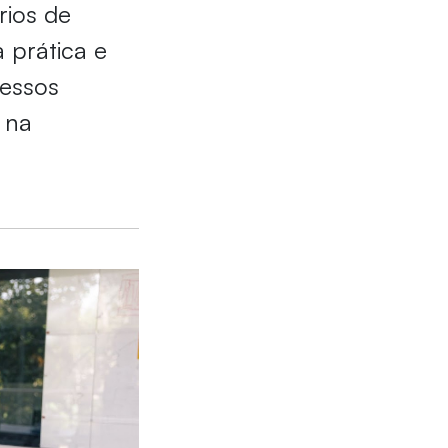
rios de
 prática e
ressos
 na