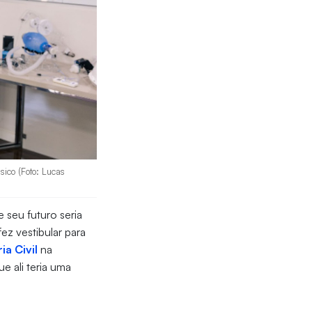
sico (Foto: Lucas
 seu futuro seria
ez vestibular para
a Civil
na
ue ali teria uma