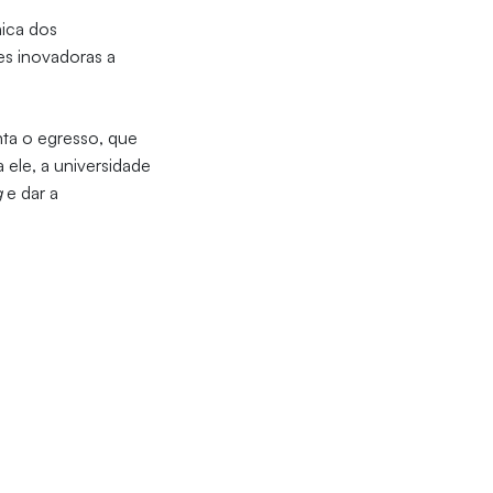
nica dos
es inovadoras a
nta o egresso, que
a ele, a universidade
g
e dar a