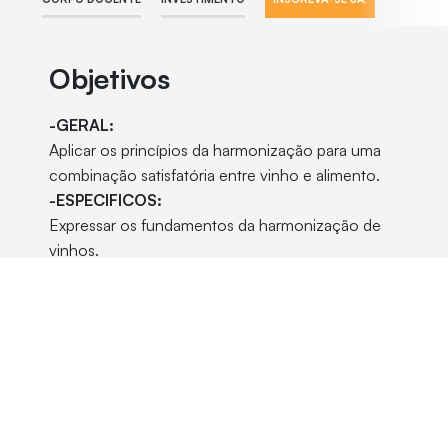
Objetivos
-GERAL:
Aplicar os princípios da harmonização para uma
combinação satisfatória entre vinho e alimento.
-ESPECIFICOS:
Expressar os fundamentos da harmonização de
vinhos.
Reconhecer elementos no vinho e no alimento
que permitam uma avaliação para um processo
de harmonização entre eles, de modo coerente e
saboroso.
Caracterizar os gostos básicos e principais
elementos do vinho para harmonização.
Identificar as características no vinho e nos