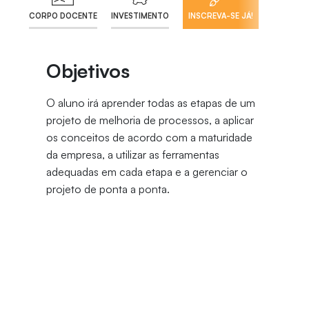
CORPO DOCENTE
INVESTIMENTO
INSCREVA-SE JÁ!
Objetivos
O aluno irá aprender todas as etapas de um
projeto de melhoria de processos, a aplicar
os conceitos de acordo com a maturidade
da empresa, a utilizar as ferramentas
adequadas em cada etapa e a gerenciar o
projeto de ponta a ponta.
Justificativa do curso
A disciplina de BPM é essencial para o
alcance da estratégia das organizações,
pois, é por meio dos processos, atividades
que as pessoas executam os planos e