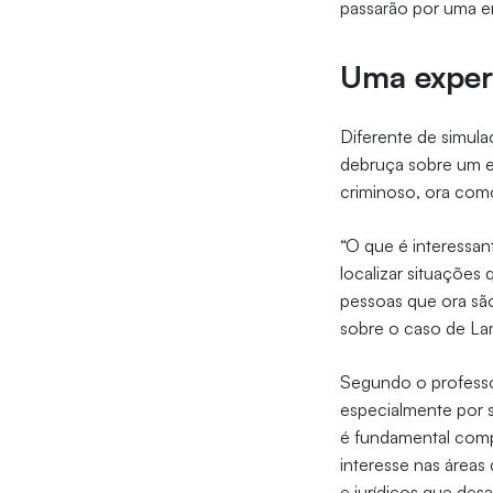
passarão por uma e
Uma exper
Diferente de simul
debruça sobre um e
criminoso, ora como 
“O que é interessan
localizar situações
pessoas que ora são
sobre o caso de Lam
Segundo o professor
especialmente por 
é fundamental comp
interesse nas áreas 
e jurídicos que desa