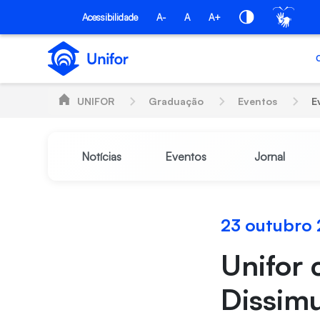
Pular para o Conteúdo principal
Acessibilidade
A-
A
A+
UNIFOR
Graduação
Eventos
E
Notícias
Eventos
Jornal
23 outubro
Unifor 
Dissimu