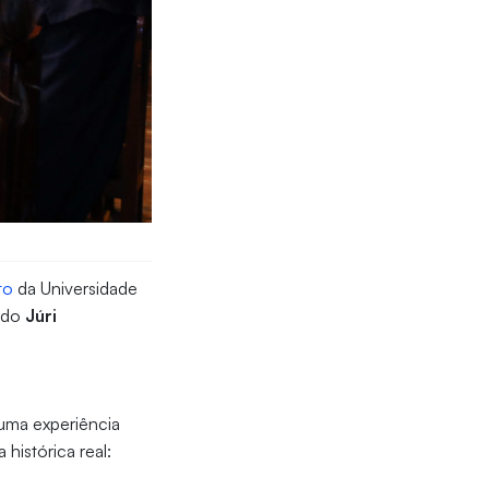
to
da Universidade
l do
Júri
 uma experiência
 histórica real: