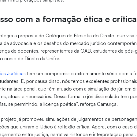
so com a formação ética e crítica
ntegra a proposta do Colóquio de Filosofia do Direito, que visa 
tica da advocacia e os desafios do mercado jurídico contemporâ
ença de docentes, representantes da OAB, estudantes de pós-
o curso de Direito da Unifor.
ias Jurídicas
tem um compromisso extremamente sério com a fo
studantes. E, por causa disso, nós temos excelentes profissionai
ente na área penal, que têm atuado com a simulação do júri em di
es, atuais e necessários. Dessa forma, o júri dissimulado tem por
s, se permitindo, a licença poética”, reforça Camurça.
o projeto já promoveu simulações de julgamentos de personag
ições que uniram o lúdico à reflexão crítica. Agora, com o caso
açamento entre justiça, narrativa histórica e interpretação penal.