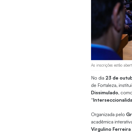
As inscrições estão aber
No dia
23 de outu
de Fortaleza, instit
Dissimulado
, como
“Interseccionalid
Organizada pelo
Gr
acadêmica interativa
Virgulino Ferreira