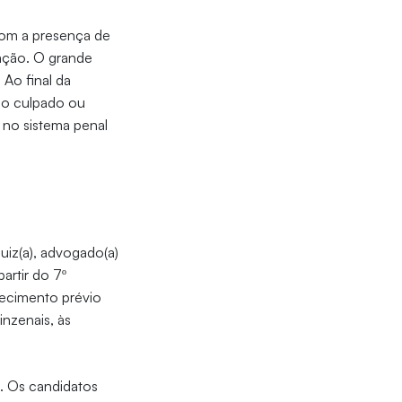
 com a presença de
ação. O grande
 Ao final da
do culpado ou
 no sistema penal
juiz(a), advogado(a)
artir do 7º
hecimento prévio
inzenais, às
o
. Os candidatos