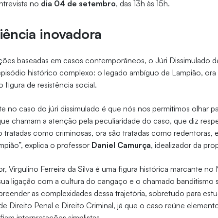
ntrevista no
dia 04 de setembro
, das 13h às 15h.
iência inovadora
ações baseadas em casos contemporâneos, o Júri Dissimulado d
pisódio histórico complexo: o legado ambíguo de Lampião, ora
figura de resistência social.
te no caso do júri dissimulado é que nós nos permitimos olhar p
 que chamam a atenção pela peculiaridade do caso, que diz respe
 tratadas como criminosas, ora são tratadas como redentoras, e
pião”, explica o professor
Daniel Camurça
, idealizador da pro
, Virgulino Ferreira da Silva é uma figura histórica marcante no
sua ligação com a cultura do cangaço e o chamado banditismo s
reender as complexidades dessa trajetória, sobretudo para es
de Direito Penal e Direito Criminal, já que o caso reúne elemento
fiam interpretações simplistas.