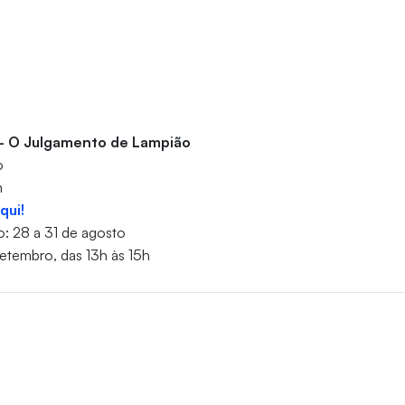
 – O Julgamento de Lampião
o
h
aqui!
o: 28 a 31 de agosto
setembro, das 13h às 15h