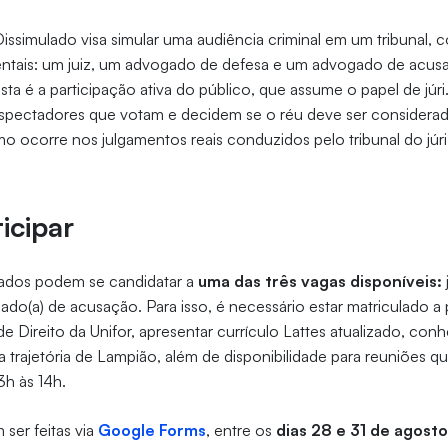
 Dissimulado visa simular uma audiência criminal em um tribunal,
entais: um juiz, um advogado de defesa e um advogado de acus
sta é a participação ativa do público, que assume o papel de júri.
espectadores que votam e decidem se o réu deve ser considera
o ocorre nos julgamentos reais conduzidos pelo tribunal do júri
icipar
sados podem se candidatar a
uma das três vagas disponíveis:
do(a) de acusação. Para isso, é necessário estar matriculado a p
e Direito da Unifor, apresentar currículo Lattes atualizado, con
 trajetória de Lampião, além de disponibilidade para reuniões qu
3h às 14h.
 ser feitas via
Google Forms
, entre os
dias 28 e 31 de agost