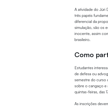
A atividade do Júri
três papéis fundam
diferencial da propo
simulação, são os 
inocente, assim com
brasileiro.
Como part
Estudantes interes
de defesa ou advoga
semestre do curso d
sobre o cangaço e a
quintas-feiras, das 1
As inscrições devem